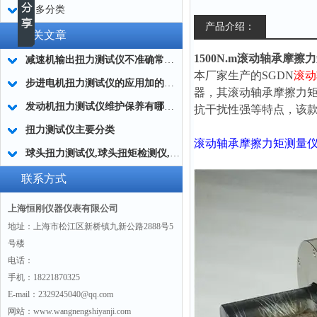
更多分类
产品介绍：
相关文章
1500N.m滚动轴承摩
减速机输出扭力测试仪不准确常用的处理方法
本厂家生产的SGDN
滚动
步进电机扭力测试仪的应用加的广泛
器，其滚动轴承摩擦力
发动机扭力测试仪维护保养有哪些分类?
抗干扰性强等特点，该
扭力测试仪主要分类
滚动轴承摩擦力矩测量
球头扭力测试仪,球头扭矩检测仪,汽车球头旋转扭矩测定仪
联系方式
上海恒刚仪器仪表有限公司
地址：上海市松江区新桥镇九新公路2888号5
号楼
电话：
手机：18221870325
E-mail：2329245040@qq.com
网站：www.wangnengshiyanji.com