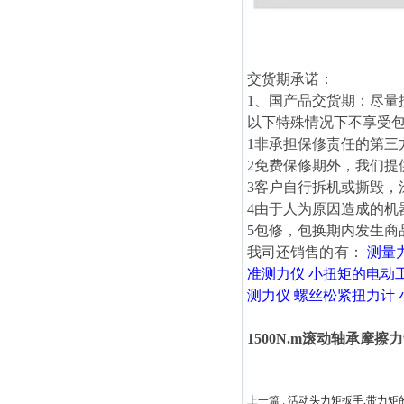
交货期承诺：
1、国产品交货期：尽量
以下特殊情况下不享受
1非承担保修责任的第三
2免费保修期外，我们提
3客户自行拆机或撕毁，
4由于人为原因造成的机
5包修，包换期内发生商
我司还销售的有：
测量
准测力仪
小扭矩的电动
测力仪
螺丝松紧扭力计
1500N.m滚动轴承摩
上一篇 :
活动头力矩扳手,带力矩