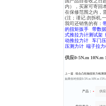
国产品自签收之日
内），买家可寄回本
在保修范围之内，
(注；谨记.勿拆机.
我司还销售的有：
的扭矩扳手
带数
式推拉力计测试架
动推拉力计
车门
压测力计
端子拉力
供应0-5N.m 10N
上一篇 :
组合凸轮轴扭矩力检测
如果你对供应0-5N.m 10N
产品：