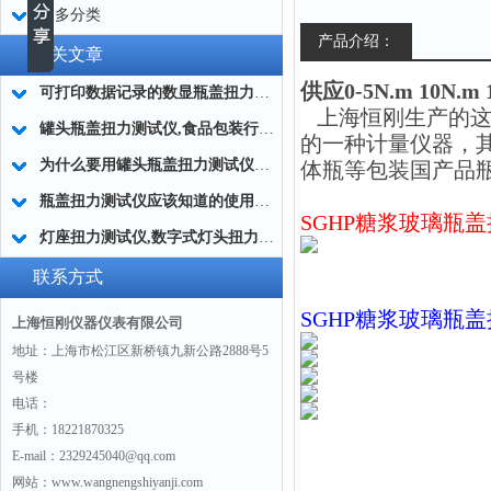
更多分类
产品介绍：
相关文章
供应0-5N.m 10N
可打印数据记录的数显瓶盖扭力测试仪
上海恒刚生产的这
罐头瓶盖扭力测试仪,食品包装行业罐头瓶盖扭矩仪
的一种计量仪器，
为什么要用罐头瓶盖扭力测试仪？|厂家答疑
体瓶等包装国产品
瓶盖扭力测试仪应该知道的使用规则
SGHP糖浆玻璃瓶
灯座扭力测试仪,数字式灯头扭力仪,灯座灯具扭力测试仪
联系方式
SGHP
糖浆玻璃瓶盖
上海恒刚仪器仪表有限公司
地址：上海市松江区新桥镇九新公路2888号5
号楼
电话：
手机：18221870325
E-mail：2329245040@qq.com
网站：www.wangnengshiyanji.com