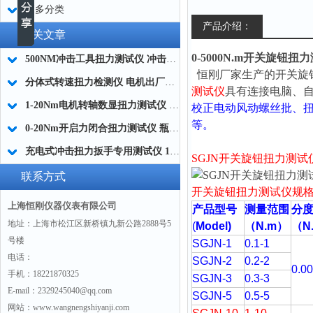
更多分类
产品介绍：
相关文章
0-5000N.m开关旋钮
500NM冲击工具扭力测试仪 冲击扭力计 冲击型扭矩仪厂家
恒刚厂家生产的
开关旋
分体式转速扭力检测仪 电机出厂质检扭力测试仪0-1000NM生产商
测试仪
具有连接电脑、
1-20Nm电机转轴数显扭力测试仪 精密转轴数显扭矩测量仪
校正电动风动螺丝批、
等。
0-20Nm开启力闭合扭力测试仪 瓶盖扭矩数显测定仪
充电式冲击扭力扳手专用测试仪 10-200NM量程适配
SGJN开关旋钮扭力测试
联系方式
开关旋钮扭力测试仪
规
上海恒刚仪器仪表有限公司
产品型号
测量范围
分
地址：上海市松江区新桥镇九新公路2888号5
(
Model)
（N.m
）
（N
号楼
SGJN-1
0.1-1
电话：
SGJN-2
0.2-2
0.0
手机：18221870325
SGJN-3
0.3-3
E-mail：2329245040@qq.com
SGJN-5
0.5-5
网站：www.wangnengshiyanji.com