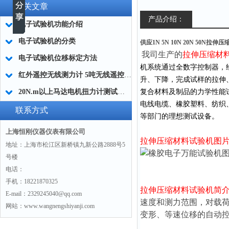
相关文章
产品介绍：
电子试验机功能介绍
电子试验机的分类
供应1N 5N 10N 20N 50N拉
我司生产的
拉伸压缩材
电子试验机位移标定方法
机系统通过全数字控制器，
红外遥控无线测力计 5吨无线遥控测力计 工业级无线测力计厂家
升、下降，完成试样的拉伸
20N.m以上马达电机扭力计测试仪,SGDN马达电机扭力计测试仪
复合材料及制品的力学性能
电线电缆、橡胶塑料、纺织
联系方式
等部门的理想测试设备。
上海恒刚仪器仪表有限公司
拉伸压缩材料试验机
图
地址：上海市松江区新桥镇九新公路2888号5
号楼
电话：
手机：18221870325
拉伸压缩材料试验机
简
E-mail：2329245040@qq.com
速度和测力范围，对载
网站：www.wangnengshiyanji.com
变形、等速位移的自动