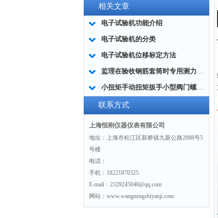
相关文章
电子试验机功能介绍
电子试验机的分类
电子试验机位移标定方法
监理在验收钢筋套筒时专用测力扳手,测力牌SGGQ型扭力扳手
小扭矩手动扭矩扳手小型阀门螺丝扭力测试专用
联系方式
上海恒刚仪器仪表有限公司
地址：上海市松江区新桥镇九新公路2888号5
号楼
电话：
手机：18221870325
E-mail：2329245040@qq.com
网站：www.wangnengshiyanji.com