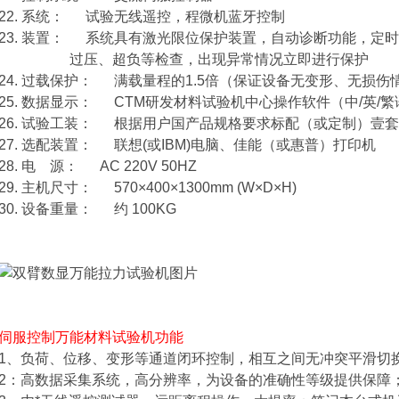
22. 系统： 试验无线遥控，程微机蓝牙控制
23. 装置： 系统具有激光限位保护装置，自动诊断功能，定
过压、超负等检查，出现异常情况立即进行保护
24. 过载保护： 满载量程的1.5倍（保证设备无变形、无损伤
25. 数据显示： CTM研发材料试验机中心操作软件（中/英/
26. 试验工装： 根据用户国产品规格要求标配（或定制）壹套
27. 选配装置： 联想(或IBM)电脑、佳能（或惠普）打印机
28. 电 源： AC 220V 50HZ
29. 主机尺寸： 570×400×1300mm (W×D×H)
30. 设备重量： 约 100KG
伺服控制万能材料试验机
功能
1、负荷、位移、变形等通道闭环控制，相互之间无冲突平滑切
2：高数据采集系统，高分辨率，为设备的准确性等级提供保障