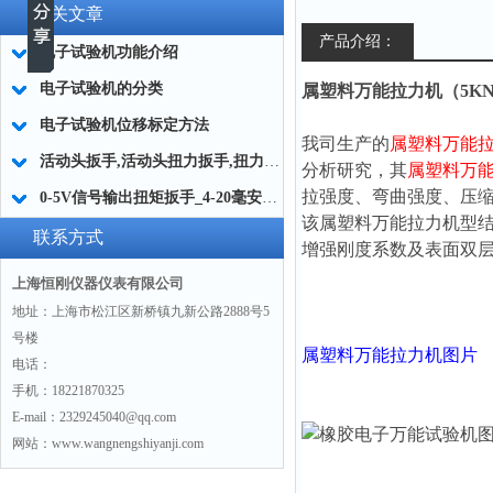
相关文章
产品介绍：
电子试验机功能介绍
电子试验机的分类
属塑料万能拉力机（5KN
电子试验机位移标定方法
我司生产的
属塑料万能
活动头扳手,活动头扭力扳手,扭力扳手配件活动头
分析研究，其
属塑料万
拉强度、弯曲强度、压
0-5V信号输出扭矩扳手_4-20毫安输出扭矩扳手厂家
该
属塑料万能拉力机
型
联系方式
增强刚度系数及表面双
上海恒刚仪器仪表有限公司
地址：上海市松江区新桥镇九新公路2888号5
号楼
属塑料万能拉力机
图片
电话：
手机：18221870325
E-mail：2329245040@qq.com
网站：www.wangnengshiyanji.com