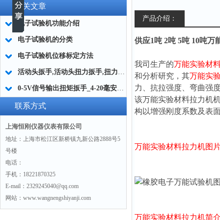
相关文章
产品介绍：
电子试验机功能介绍
电子试验机的分类
供应1吨 2吨 5吨 10
电子试验机位移标定方法
我司生产的
万能实验材
活动头扳手,活动头扭力扳手,扭力扳手配件活动头
和分析研究，其
万能实
力、抗拉强度、弯曲强
0-5V信号输出扭矩扳手_4-20毫安输出扭矩扳手厂家
该
万能实验材料拉力机
联系方式
构以增强刚度系数及表
上海恒刚仪器仪表有限公司
地址：上海市松江区新桥镇九新公路2888号5
万能实验材料拉力机
图
号楼
电话：
手机：18221870325
E-mail：2329245040@qq.com
网站：www.wangnengshiyanji.com
万能实验材料拉力机
简