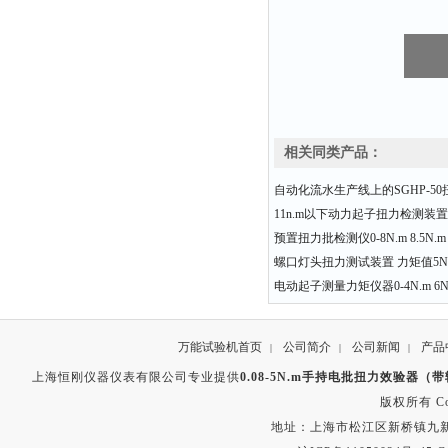
相关同类产品：
自动化流水生产线上的SGHP-5
11n.m以下动力起子扭力检测装
预置扭力批检测仪0-8N.m 8.5N.m 9
螺口灯头扭力测试装置 力矩值5N
电动起子测量力矩仪器0-4N.m 6N.
万能试验机首页
公司简介
公司新闻
产品
|
|
|
上海恒刚仪器仪表有限公司专业提供
0.08-5N.m手持电批扭力效验器（
版权所有 Copyr
地址：上海市松江区新桥镇九新公路2