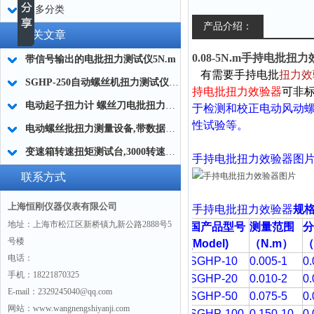
更多分类
产品介绍：
相关文章
0.08-5N.m手持电批扭
带信号输出的电批扭力测试仪5N.m
有需要手持电批
扭力效
SGHP-250自动螺丝机扭力测试仪,流水线自动螺丝机扭力测试仪简介
持电批扭力效验器
可非标
电动起子扭力计 螺丝刀电批扭力测试仪 5N.m电批数字扭矩计厂家
于检测和校正电动风动
性试验等。
电动螺丝批扭力测量设备,带数据存储电批扭力测试仪
变速箱转速扭矩测试台,3000转速的变速箱扭矩测试台
手持电批扭力效验器图
联系方式
上海恒刚仪器仪表有限公司
手持电批扭力效验器
规
地址：上海市松江区新桥镇九新公路2888号5
国产品型号
测量范围
号楼
(
Model)
（N.m
）
（
电话：
SGHP-10
0.005-1
0
手机：18221870325
SGHP-20
0.010-2
0
E-mail：2329245040@qq.com
SGHP-50
0.075-5
0
网站：www.wangnengshiyanji.com
SGHP-100
0.150-10
0.