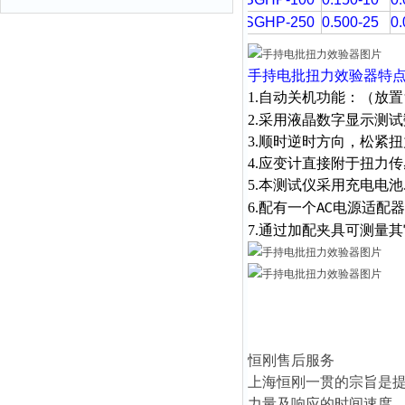
SGHP-250
0.500-25
0.
手持电批扭力效验器
特
1.自动关机功能：（放置
2.采用液晶数字显示测
3.顺时逆时方向，松紧
4.应变计直接附于扭力
5.本测试仪采用充电电池
6.配有一个
电源适配器
AC
7.通过加配夹具可测量
恒刚售后服务
上海恒刚一贯的宗旨是
力量及响应的时间速度