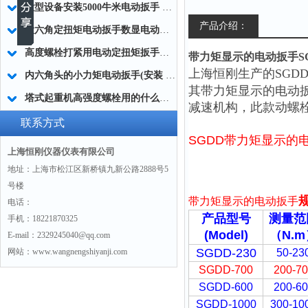
大型设备安装5000牛米电动扳手 高强度螺栓紧固电动扳手生产制造商
产品介绍：
大六角定扭矩电动扳手数显电动扭矩扳手 桥梁专用电动扭矩扳手数显
高度螺栓打紧用电动定扭矩扳手工具50-5000Nm
带力矩显示的电动扳手SGDD-
上海恒刚生产的
SGD
内六角头的小力矩电动扳手(安装 装配)生产厂家
其
带力矩显示的电动
塔式起重机高强度螺栓用的什么扭矩扳手(定扭矩电动扳手)
减速机构，此款
动螺
联系方式
SGDD
带力矩显示的
上海恒刚仪器仪表有限公司
地址：上海市松江区新桥镇九新公路2888号5
号楼
带力矩显示的电动扳手
电话：
产品型号
测量范
手机：18221870325
(Model)
（N.m
E-mail：2329245040@qq.com
SGDD-230
网站：www.wangnengshiyanji.com
50-23
SGDD-700
200-7
SGDD-600
200-6
SGDD-1000
300-10