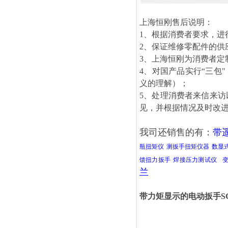
上海恒刚售后说明：
1、根据消费者要求，进
2、保证维修零配件的供
3、上海恒刚为消费者定
4、对国产品实行“三包
义的理解）；
5、处理消费者来信来
见，并根据情况及时改
我司还销售的有：
带
瓶扭矩仪
测扳手扭矩仪器
数显
馈扭力扳手
焊接压力测试仪
兰
带力矩显示的电动扳手SGDD-