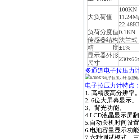
100KN
大负荷值
11.24M
22.48K
负荷分度值
0.1KN
传感器结构
法兰式
精 度
±1%
显示器外形
230x6
尺寸
多通道
电子拉压力
电子拉压力计
特点
1. 高精度高分辨率
2. 6位大屏幕显示。
3。背光功能。
4.LCD液晶显示屏
5.自动关机时间设
6.电池容量显示功
7.六种测试模式