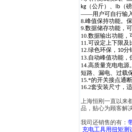
（公斤）、
（磅
kg
lb
——用户可自行输
8.峰值保持功能。
9.数据储存功能，
10.数据输出功能
11.可设定上下限
12.绿色环保，
分
10
13.自动峰值功能
14.高质量充电电
短路、漏电、过载
15.*的开关接点
16.2套安装尺寸
上海恒刚一直以来
品，贴心为顾客解
我司还销售的有：
充电工具用扭矩测