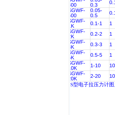
0.
300
0.3
SGWF-
0.05-
0.
500
0.5
SGWF-
0.1-1
1
1K
SGWF-
0.2-2
1
2K
SGWF-
0.3-3
1
3K
SGWF-
0.5-5
1
5K
SGWF-
1-10
1
10K
SGWF-
2-20
1
20K
S型
电子拉压力计
图