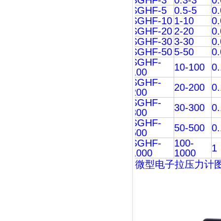
SGHF-3
0.3-3
0
SGHF-5
0.5-5
0
SGHF-10
1-10
0
SGHF-20
2-20
0
SGHF-30
3-30
0
SGHF-50
5-50
0
SGHF-
10-100
0
100
SGHF-
20-200
0
200
SGHF-
30-300
0
300
SGHF-
50-500
0
500
SGHF-
100-
1
1000
1000
微型
电子拉压力计