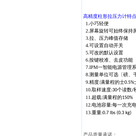
高精度柱形拉压力计
特
1.小巧轻便
2.屏幕旋转可始终保持
3.拉、压力峰值存储
4.可设置自动开关
5.可改的默认设置
6.按键校准、去皮功能
7.IPM一智能电源管理
8.测量单位可选〔磅、
9.精度
满量程的士
:
0.5%
10.取样速度
个读数
:30
/
11.超载
满量程的
:
150%
12.电池容量
每一次充
:
13.重量
:0.7 lbs (0.3 kg)
产品质量承诺：