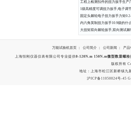
工程上检测扣件的扭力扳手生产
1级高精度可调扭力扳手,电子调
固定头棘轮电子扭力扳手力矩0.2-3
内六角英制扭力扳手10.9级的什
大扭矩双向棘轮扳手,双向测试棘
万能试验机首页
公司简介
公司新闻
产品
|
|
|
上海恒刚仪器仪表有限公司专业提供
0-120N.m 150N.m微型数显
版权所有 Copyr
地址：上海市松江区新桥镇九新公路2
沪ICP备11050024号-45
G