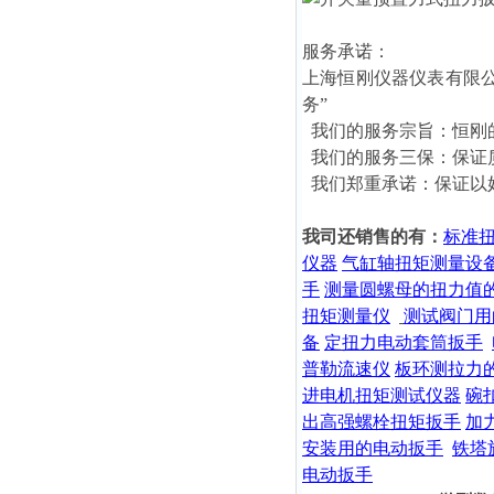
服务承诺：
上海恒刚仪器仪表有限
务”
我们的服务宗旨：恒刚
我们的服务三保：保证
我们郑重承诺：保证以
我司还销售的有：
标准
仪器
气缸轴扭矩测量设
手
测量圆螺母的扭力值
扭矩测量仪
测试阀门用
备
定扭力电动套筒扳手
普勒流速仪
板环测拉力
进电机扭矩测试仪器
碗
出高强螺栓扭矩扳手
加
安装用的电动扳手
铁塔
电动扳手