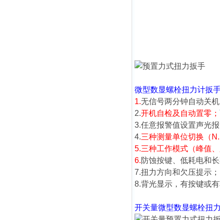
微型数显螺栓扭力计扳
1.
无信号两分钟自动关机
2.
开机自检及自动置零；
3.任意报警值设置声光
4.
三种测量单位切换（N.m、lb
5.
三种工作模式（峰值、
6.
防蚀按键、低耗电和长
7.扭力方向和欠压提示；
8.背光显示，有按键或
开关量
微型数显螺栓扭