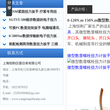
相关文章
产品介绍：
20NM紧固扭力扳手 拧紧专用扭力扳手 右旋力矩扳手厂家
SGTST-500能存数据的电子扭力扳手 带工作记录的智能扭力扳手厂家
0-120N.m 150N.m
上海恒刚厂家生产的这
可接PC数显扭矩扳手 电脑端通讯力矩扳手 数据上传电脑电子扭力扳手厂家
具，
其
微型数显螺栓扭
0-500Nm数据传输款电子扭力扳手,信号输出追溯扭矩值的扭矩扳手
开口头、
棘轮头，
开口
车、机械制造等行业的
装配检测两用数显扭力扳手 三模式切换扭矩扳手 工业紧固测量力矩扳手品牌
联系方式
微型数显螺栓扭力计扳
上海恒刚仪器仪表有限公司
微型数显螺栓扭力计扳
地址：上海市松江区新桥镇九新公路2888号5
号楼
电话：
手机：18221870325
E-mail：2329245040@qq.com
网站：www.wangnengshiyanji.com