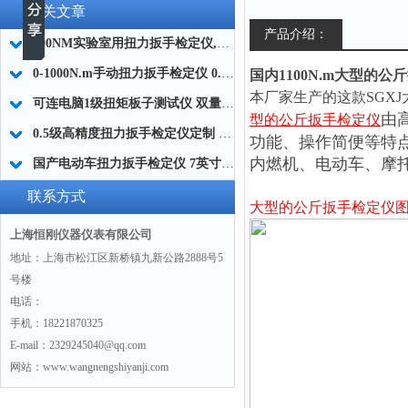
相关文章
产品介绍：
200NM实验室用扭力扳手检定仪,标准扭力扳手效验仪品牌
0-1000N.m手动扭力扳手检定仪 0.5级手动扭力扳手精度测试仪厂家
国内1100N.m大型的
本厂家生产的这款SGXJ
可连电脑1级扭矩板子测试仪 双量程扭矩板子校准仪生产商
由
型的公斤扳手检定仪
0.5级高精度扭力扳手检定仪定制 0.5级便携式扭力扳手检定仪带校准证书
功能、操作简便
等特
内燃机、电动车、摩
国产电动车扭力扳手检定仪 7英寸触摸屏电动车扭矩校准台300NM厂家
联系方式
大型的公斤扳手检定仪
上海恒刚仪器仪表有限公司
地址：上海市松江区新桥镇九新公路2888号5
号楼
电话：
手机：18221870325
E-mail：2329245040@qq.com
网站：www.wangnengshiyanji.com