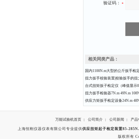
验证码：
相关同类产品：
国内1100N.m大型的公斤扳手
扭力扳手校验装置|校验扳手的扭力
台式扭矩扳子检定仪（峰值显示0-5
扭力扳手检验器7N.m 49N.m 108N.
供应力矩扳手检定设备24N.m 48N.
万能试验机首页
公司简介
公司新闻
产品
|
|
|
上海恒刚仪器仪表有限公司专业提供
供应扭矩起子检定装置85-285N.m
版权所有 Copyr