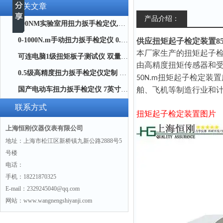
相关文章
产品介绍：
200NM实验室用扭力扳手检定仪,标准扭力扳手效验仪品牌
0-1000N.m手动扭力扳手检定仪 0.5级手动扭力扳手精度测试仪厂家
供应扭矩起子检定装置85-28
本厂家生产的扭矩起子
可连电脑1级扭矩板子测试仪 双量程扭矩板子校准仪生产商
由高精度扭矩传感器和
0.5级高精度扭力扳手检定仪定制 0.5级便携式扭力扳手检定仪带校准证书
扭矩起子检定装置
50N.m
国产电动车扭力扳手检定仪 7英寸触摸屏电动车扭矩校准台300NM厂家
舶、飞机等制造行业和
联系方式
扭矩起子检定装置图片
上海恒刚仪器仪表有限公司
地址：上海市松江区新桥镇九新公路2888号5
号楼
电话：
手机：18221870325
E-mail：2329245040@qq.com
网站：www.wangnengshiyanji.com