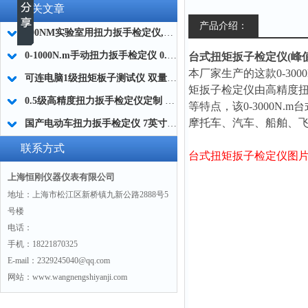
相关文章
产品介绍：
200NM实验室用扭力扳手检定仪,标准扭力扳手效验仪品牌
0-1000N.m手动扭力扳手检定仪 0.5级手动扭力扳手精度测试仪厂家
台式扭矩扳子检定仪(峰值显示
本厂家生产的这款0-3000
可连电脑1级扭矩板子测试仪 双量程扭矩板子校准仪生产商
矩扳子检定仪
由高精度
0.5级高精度扭力扳手检定仪定制 0.5级便携式扭力扳手检定仪带校准证书
等特点，该0-3000N.
摩托车、汽车、船舶、
国产电动车扭力扳手检定仪 7英寸触摸屏电动车扭矩校准台300NM厂家
联系方式
台式扭矩扳子检定仪图
上海恒刚仪器仪表有限公司
地址：上海市松江区新桥镇九新公路2888号5
号楼
电话：
手机：18221870325
E-mail：2329245040@qq.com
网站：www.wangnengshiyanji.com