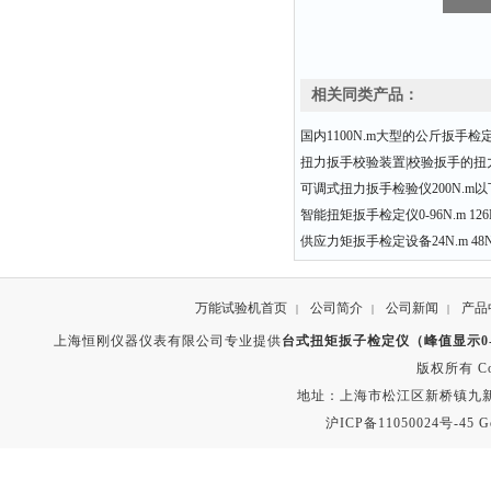
相关同类产品：
国内1100N.m大型的公斤扳手
扭力扳手校验装置|校验扳手的扭力
可调式扭力扳手检验仪200N.m
智能扭矩扳手检定仪0-96N.m 126N.
供应力矩扳手检定设备24N.m 48N.
万能试验机首页
公司简介
公司新闻
产品
|
|
|
上海恒刚仪器仪表有限公司专业提供
台式扭矩扳子检定仪（峰值显示0-5
版权所有 Copyr
地址：上海市松江区新桥镇九新公路2
沪ICP备11050024号-45
G