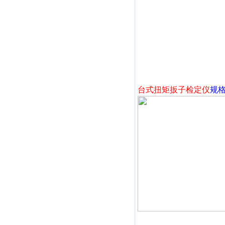
台式扭矩扳子检定仪
规