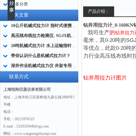
更多分类
产品介绍：
相关文章
钻井用拉力计_0-160K
10公斤机械式拉力计 指针式便携拉力表SGNK厂家
我司生产
的
钻井
拉力
高压线布线拉力检测仪, SGJX机械式拉力计品牌
毫米，其
的
SG
0-20吨
20吨机械式拉力计 水上运输指针式拉力计 SGJX盘表拉力测试仪制造商
等优点，此款
0-20吨
力行业高压线布线时
带你认识什么是机械式拉力计？
深井作业机械式拉力仪 井架专用机械式拉力计 钻井平台机械拉力表
联系方式
钻井用拉力计
图片
上海恒刚仪器仪表有限公司
地址：上海市松江区新桥镇九新公路2888号5
号楼
电话：
手机：18221870325
E-mail：2329245040@qq.com
网站：www.wangnengshiyanji.com