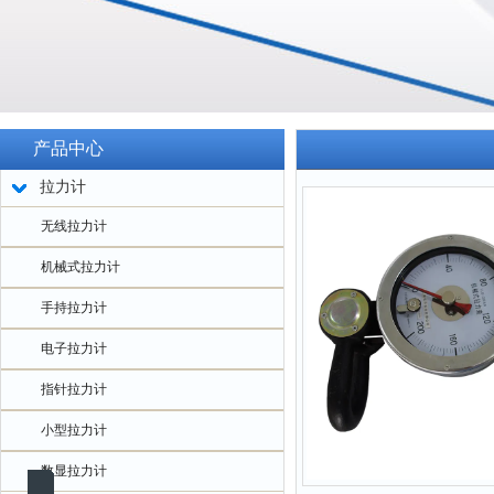
产品中心
拉力计
无线拉力计
机械式拉力计
手持拉力计
电子拉力计
指针拉力计
小型拉力计
数显拉力计