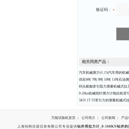
验证码：
相关同类产品：
汽车机械测力计,15t汽车用的机
供应6吨 7吨 9吨 10吨 11吨石
码头船舶牵引阻力测量机械式拉
0-20kn机械指针测力计拖拉机牵
5KN 1T 5T牵引力的测量机械式
万能试验机首页
公司简介
公司新闻
产品
|
|
|
上海恒刚仪器仪表有限公司专业提供
钻井用拉力计_0-160KN钻井