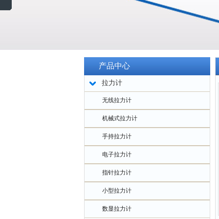
产品中心
拉力计
无线拉力计
机械式拉力计
手持拉力计
电子拉力计
指针拉力计
小型拉力计
数显拉力计