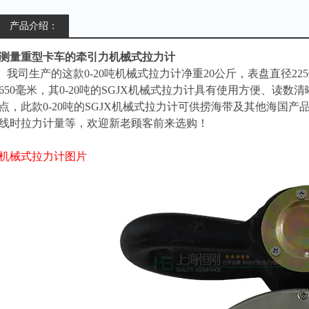
产品介绍：
测量重型卡车的牵引力机械式拉力计
我司生产的这款0-20吨机械式拉力计净重20公斤，表盘直径2
650毫米，其0-20吨的SGJX机械式拉力计具有使用方便、读
点，此款0-20吨的SGJX机械式拉力计可供捞海带及其他海国
线时拉力计量等，欢迎新老顾客前来选购！
机械式拉力计
图片