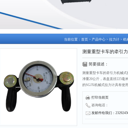
当前位置：
首页
>
产品中心
>
拉力计
>
机
测量重型卡车的牵引力
简要描述：
测量重型卡车的牵引力机械式拉
净重20公斤，表盘直径225毫
的SGJX机械式拉力计具有
点
打印当前页
咨询电话：
发邮件给我们：232924504