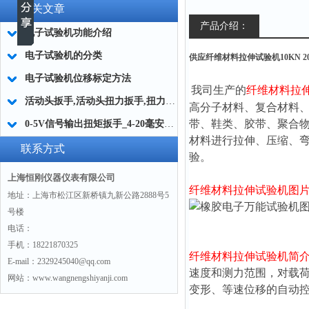
相关文章
产品介绍：
电子试验机功能介绍
电子试验机的分类
供应纤维材料拉伸试验机10KN 20K
电子试验机位移标定方法
我司生产的
纤维材料拉
活动头扳手,活动头扭力扳手,扭力扳手配件活动头
高分子材料、复合材料
带、鞋类、胶带、聚合
0-5V信号输出扭矩扳手_4-20毫安输出扭矩扳手厂家
材料进行拉伸、压缩、弯
联系方式
验。
上海恒刚仪器仪表有限公司
纤维材料拉伸试验机
图
地址：上海市松江区新桥镇九新公路2888号5
号楼
电话：
手机：18221870325
纤维材料拉伸试验机
简
E-mail：2329245040@qq.com
速度和测力范围，对载
网站：www.wangnengshiyanji.com
变形、等速位移的自动