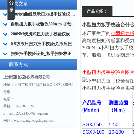
相关文章
产品介绍：
200NM曲线显示扭力扳手校验仪 实时曲线扭力扳手校验装置厂家
自制扭力扳手校验仪300n.m 手动高精度扭矩扳子检定仪品牌
小型扭力扳手校验台什
本厂家生产的
小型扭力
200NM便携式扭力扳手校验仪设备 汽车维修用扭力扳手校验工具厂家
高精度扭矩传感器和受
0.5级液压扭力扳手校验仪,液压扭力板子校验仪器厂家
3000N.m小型扭力扳手
扭矩扳手校验设备_扳手扭矩校正器_扭力扳手校验仪厂家
车、船舶、飞机等制造
联系方式
小型扭力扳手校验台图
上海恒刚仪器仪表有限公司
地址：上海市松江区新桥镇九新公路2888号5
小型扭力扳手校验台
规
号楼
电话：
产品型号
测量范围
手机：18221870325
(
Model)
（N.m
）
E-mail：2329245040@qq.com
网站：www.wangnengshiyanji.com
SGXJ-50
5-50
SGXJ-100
10-100