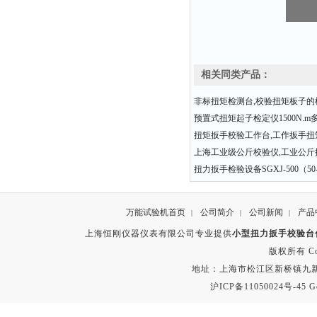
相关同类产品：
非标扭矩检测台,校验扭矩板子的
预置式扭矩起子检定仪1500N.m
扭矩扳手校验工作台,工作扳手扭
上海工业级公斤校验仪,工业公斤
扭力扳手检验设备SGXJ-500（50-
万能试验机首页
公司简介
公司新闻
产品
|
|
|
上海恒刚仪器仪表有限公司专业提供
小型扭力扳手校验台
版权所有 Copyr
地址：上海市松江区新桥镇九新公路2
沪ICP备11050024号-45
G