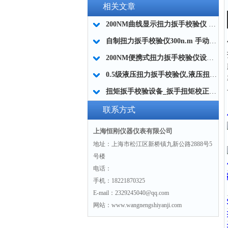
相关文章
200NM曲线显示扭力扳手校验仪 实时曲线扭力扳手校验装置厂家
自制扭力扳手校验仪300n.m 手动高精度扭矩扳子检定仪品牌
200NM便携式扭力扳手校验仪设备 汽车维修用扭力扳手校验工具厂家
0.5级液压扭力扳手校验仪,液压扭力板子校验仪器厂家
扭矩扳手校验设备_扳手扭矩校正器_扭力扳手校验仪厂家
联系方式
上海恒刚仪器仪表有限公司
地址：上海市松江区新桥镇九新公路2888号5
号楼
电话：
手机：18221870325
E-mail：2329245040@qq.com
网站：www.wangnengshiyanji.com