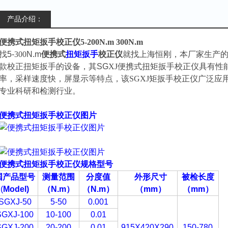
产品介绍：
便携式扭矩扳手校正仪5-200N.m 300N.m
找5-
300
N.m
便携式
扭矩扳手
校正仪
就找上海
恒刚
，本厂家生产
款校正扭矩扳手的设备，其SG
XJ便携式扭
矩扳手校正仪具有性
率，采样速度快，屏显示
等特点，该SGXJ
矩扳手校正仪广泛应
专业科研和检测行业。
便携式扭矩扳手校正仪图片
便携式扭矩扳手校正仪规格型号
国产品型号
测量范围
分度值
外形尺寸
被检长度
(
Model)
（N.m
）
（N.m
）
（
mm
）
（mm
）
SGXJ-50
5-50
0.001
SGXJ-100
10-100
0.01
SGXJ-200
20-200
0.01
915X420X290
150-780