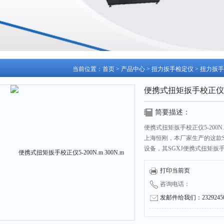
当前位置：
首页
>
产品中心
>
扭力扳手检定仪
>
扭力扳手
便携式扭矩扳手校正仪5-20
简要描述：
便携式扭矩扳手校正仪5-200N.
上海恒刚，本厂家生产的这款
设备，其SGXJ便携式扭矩
率，采样速度快，屏显示等特
械制造、汽车轻工和专业科研
打印当前页
咨询电话：
发邮件给我们：232924504