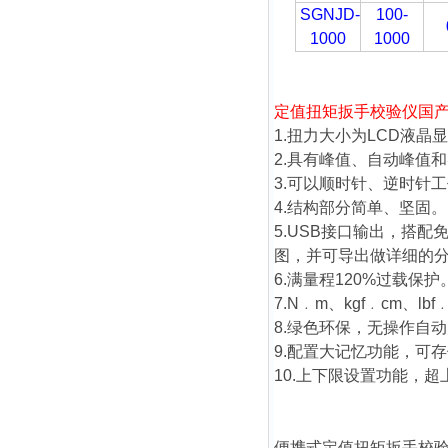
SGNJD-
100-
1000
1000
定值扭矩扳手校验仪
国
1.扭力大小为LCD液晶
2.具有峰值、自动峰值
3.可以顺时针、逆时针
4.结构部分简单、坚固。
5.USB接口输出，搭
图，并可导出做详细的
6.满量程120%过载保护
7.N﹒m、kgf﹒cm、l
8.绿色环保，无操作自
9.配置大记忆功能，可存
10.上下限设置功能，
便携式定值扭矩扳手校