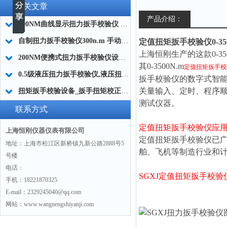
相关文章
产品介绍：
200NM曲线显示扭力扳手校验仪 实时曲线扭力扳手校验装置厂家
自制扭力扳手校验仪300n.m 手动高精度扭矩扳子检定仪品牌
定值扭矩扳手校验仪0-350
上海恒刚生产的这款0-
200NM便携式扭力扳手校验仪设备 汽车维修用扭力扳手校验工具厂家
其0-3500N.m
定值扭矩扳手校
0.5级液压扭力扳手校验仪,液压扭力板子校验仪器厂家
扳手校验仪的
数字式智
关量输入、定时、程序
扭矩扳手校验设备_扳手扭矩校正器_扭力扳手校验仪厂家
测试仪器。
联系方式
定值扭矩扳手校验仪
应
上海恒刚仪器仪表有限公司
定值扭矩扳手校验仪
已
地址：上海市松江区新桥镇九新公路2888号5
舶、飞机等制造行业和
号楼
电话：
SGXJ定值扭矩扳手校验
手机：18221870325
E-mail：2329245040@qq.com
网站：www.wangnengshiyanji.com