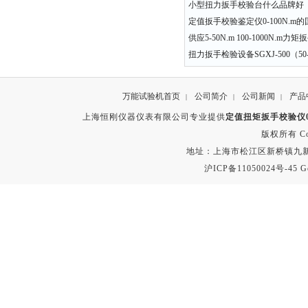
小型扭力扳手校验台什么品牌好​
定值扳手校验鉴定仪0-100N.m
供应5-50N.m 100-1000N.m
扭力扳手检验设备SGXJ-500（50-
万能试验机首页
公司简介
公司新闻
产品
|
|
|
上海恒刚仪器仪表有限公司专业提供
定值扭矩扳手校验仪0-
版权所有 Copyr
地址：上海市松江区新桥镇九新公路2
沪ICP备11050024号-45
G