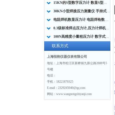
15KN的S型数字压力计 数显S型压力计 高精度S压力计厂家
30KN小型焊接压力测量仪 手持式焊接压力检测器 便携式焊接压力计厂家
电阻焊机数显压力计 电阻焊枪数字压力计 自动焊机上下电极压力测试仪厂家
0.3级标准焊点压力计,压力计焊机电极测试用的
100N高精度小量程压力计 数字式小量程压力计 小量程压力测量仪厂家
联系方式
上海恒刚仪器仪表有限公司
地址：上海市松江区新桥镇九新公路2888号5
号楼
电话：
手机：18221870325
E-mail：2329245040@qq.com
网站：www.wangnengshiyanji.com