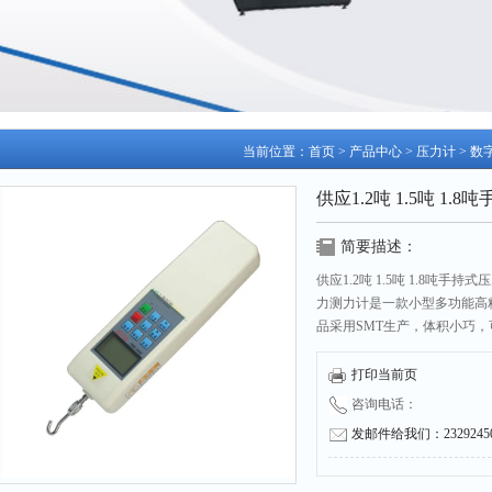
当前位置：
首页
>
产品中心
>
压力计
>
数
供应1.2吨 1.5吨 1
简要描述：
供应1.2吨 1.5吨 1.8吨手
力测力计​是一款小型多功能高
品采用SMT生产，体积小巧，
压力、张力负荷测试，破坏试
精度的力值测试分析仪器。
打印当前页
咨询电话：
发邮件给我们：232924504