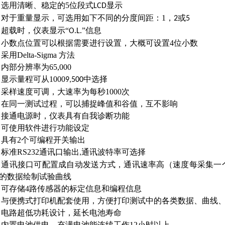
选用清晰、稳定的5位段式
显示
LCD
对于重量显示，可选用如下不同的分度间距：1，
或
2
5
超载时，仪表显示“
”信息
O.L.
小数点位置可以根据需要进行设置，大概可设置4位小数
采用Delta-Sigma 方法
内部分辨率为65,000
显示量程可从1000
中选择
9,500
采样速度可调，大速率为每秒1000次
在同一测试过程，可以捕捉峰值和谷值，互不影响
接通电源时，仪表具有自我诊断功能
可使用软件进行功能设定
具有2个可编程开关输出
标准RS232通讯口输出
通讯波特率可选择
,
通讯接口可配置成自动发送方式，通讯速率高（速度每采集一
的数据绘制试验曲线
可存储4路传感器的标定信息和编程信息
与便携式打印机配套使用，方便打印测试中的各类数据、曲线
电路超低功耗设计，延长电池寿命
内置电池供电，充满电池能连续工作12小时以上