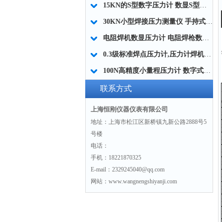
15KN的S型数字压力计 数显S型压力计 高精度S压力计厂家
30KN小型焊接压力测量仪 手持式焊接压力检测器 便携式焊接压力计厂家
电阻焊机数显压力计 电阻焊枪数字压力计 自动焊机上下电极压力测试仪厂家
0.3级标准焊点压力计,压力计焊机电极测试用的
100N高精度小量程压力计 数字式小量程压力计 小量程压力测量仪厂家
联系方式
上海恒刚仪器仪表有限公司
地址：上海市松江区新桥镇九新公路2888号5
号楼
电话：
手机：18221870325
E-mail：2329245040@qq.com
网站：www.wangnengshiyanji.com