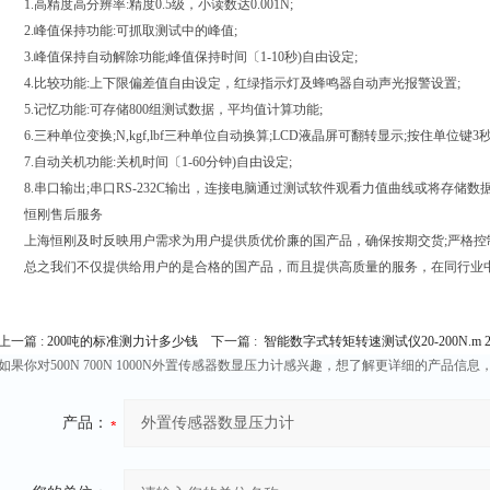
1.高精度高分辨率:精度0.5级，小读数达0.001N;
2.峰值保持功能:可抓取测试中的峰值;
3.峰值保持自动解除功能;峰值保持时间〔1-10秒)自由设定;
4.比较功能:上下限偏差值自由设定，红绿指示灯及蜂鸣器自动声光报警设置;
5.记忆功能:可存储800组测试数据，平均值计算功能;
6.三种单位变换;N,kgf,lbf三种单位自动换算;LCD液晶屏可翻转显示;按住单位键
7.自动关机功能:关机时间〔1-60分钟)自由设定;
8.串口输出;串口RS-232C输出，连接电脑通过测试软件观看力值曲线或将存储
恒刚售后服务
上海恒刚及时反映用户需求为用户提供质优价廉的国产品，确保按期交货;严格控制
总之我们不仅提供给用户的是合格的国产品，而且提供高质量的服务，在同行业中
上一篇 :
200吨的标准测力计多少钱
下一篇 :
智能数字式转矩转速测试仪20-200N.m 25
如果你对500N 700N 1000N外置传感器数显压力计感兴趣，想了解更详细的产品
产品：