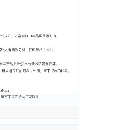
3秒后放开，可翻转LCD液晶屏显示方向;
数据导入电脑做分析、打印等相关处理；
国产品质量;妥当包装以防遗漏损坏。
树立起良好的形象，给用户留下深刻的印象。
0n.m
信息，填写下表直接与厂家联系：