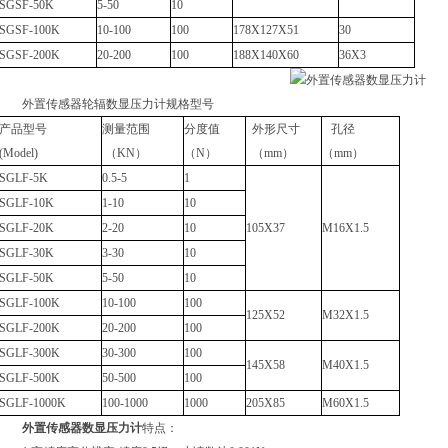
SGSF-50K
5-50
10
SGSF-100K
10-100
100
178X127X51
30
SGSF-200K
20-200
100
188X140X60
36X3
外置传感器轮辐数显压力计规格型号
产品型号
测量范围
分度值
外形尺寸
孔径
(Model)
（KN）
（N）
（mm）
（mm）
SGLF-5K
0.5-5
1
SGLF-10K
1-10
10
SGLF-20K
2-20
10
105X37
M16X1.5
SGLF-30K
3-30
10
SGLF-50K
5-50
10
SGLF-100K
10-100
100
125X52
M32X1.5
SGLF-200K
20-200
100
SGLF-300K
30-300
100
145X58
M40X1.5
SGLF-500K
50-500
100
SGLF-1000K
100-1000
1000
205X85
M60X1.5
外置传感器数显压力计
特点：