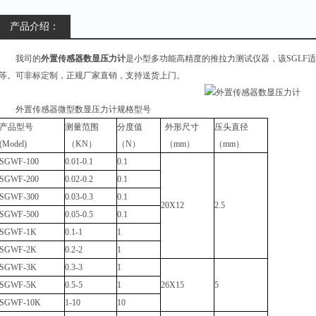
产品介绍：
我司的
外置传感器数显压力计
是小型多功能高精度的推拉力测试仪器，该SGLF
等。可非标定制，正规厂家直销，支持送货上门。
外置传感器微型数显压力计规格型号
产品型号
测量范围
分度值
外形尺寸
压头直径
(Model)
（KN）
（N）
（mm）
（mm）
SGWF-100
0.01-0.1
0.1
SGWF-200
0.02-0.2
0.1
SGWF-300
0.03-0.3
0.1
20X12
2.5
SGWF-500
0.05-0.5
0.1
SGWF-1K
0.1-1
1
SGWF-2K
0.2-2
1
SGWF-3K
0.3-3
1
SGWF-5K
0.5-5
1
26X15
5
SGWF-10K
1-10
10