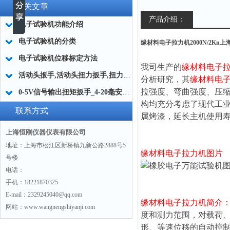
相关文章
产品介绍：
电子试验机功能介绍
电子试验机的分类
缘材料电子拉力机2000N/2Kn
电子试验机位移标定方法
我司生产的
缘材料电子
活动头扳手,活动头扭力扳手,扭力扳手配件活动头
分析研究，其
缘材料电
拉强度、弯曲强度、压
0-5V信号输出扭矩扳手_4-20毫安输出扭矩扳手厂家
构均充分考虑了现代工
联系方式
属烤漆，延长主机使用
上海恒刚仪器仪表有限公司
地址：上海市松江区新桥镇九新公路2888号5
缘材料电子拉力机
图片
号楼
电话：
手机：18221870325
E-mail：2329245040@qq.com
缘材料电子拉力机
简介
网站：www.wangnengshiyanji.com
度和测力范围，对载荷
形、等速位移的自动控