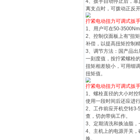
4、扳手自动停止后，
离支点时，可拨动正反
拧紧电动扭力可调式扳
1、用户可在50-350
2、控制仪面板上有“扭
补偿，以提高扭矩控制
3、调节方法：国产品
一刻度值，按拧紧螺栓
扭矩相差较小，可用细
扭矩值。
拧紧电动扭力可调式扳
1、螺栓直径的大小对
使用一段时间后还应进
2、工作前应开机空转3
查，切勿带病工作。
3、定期清洗和换油脂，
4、主机上的电源开关
换。