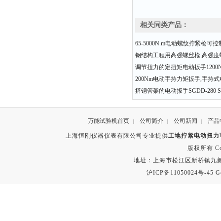
相关同类产品：
65-5000N.m电动螺纹拧紧枪可
钢结构工程用高强螺丝枪,高强度
调节扭力的定扭矩电动扳手1200N.m
200Nm电动手持力矩扳手,手持
搭钢管架的电动扳手SGDD-280 SG
万能试验机首页
公司简介
公司新闻
产品
|
|
|
上海恒刚仪器仪表有限公司专业提供
工地拧紧电动扭力
版权所有 Copyr
地址：上海市松江区新桥镇九新公路2
沪ICP备11050024号-45
G