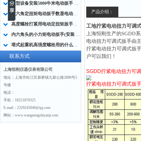
大型设备安装5000牛米电动扳手 高强度螺栓紧固电动扳手生产制造商
产品介绍：
大六角定扭矩电动扳手数显电动扭矩扳手 桥梁专用电动扭矩扳手数显
高度螺栓打紧用电动定扭矩扳手工具50-5000Nm
工地拧紧电动扭力可调
上海恒刚生产的
SGDD
内六角头的小力矩电动扳手(安装 装配)生产厂家
电动扭力可调式扳手
由
塔式起重机高强度螺栓用的什么扭矩扳手(定扭矩电动扳手)
拧紧电动扭力可调式扳
联系方式
户可以我们！
上海恒刚仪器仪表有限公司
SGDD
拧紧电动扭力可
地址：上海市松江区新桥镇九新公路2888号5
拧紧电动扭力可调式扳
号楼
电话：
手机：18221870325
E-mail：2329245040@qq.com
网站：www.wangnengshiyanji.com