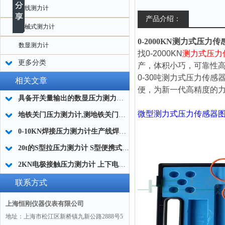
无线测力计
产品介绍：
机械式测力计
0-2000KN测力式压力
数显测力计
找
0-2000KN
测力式压力
更多分类
产，体积小巧，可靠性高，
0-30吨
测力式压力传感
相关文章
便，为新一代高精度的
具备开关量输出的数显压力测力计0-20吨生产厂家
微型测力式压力传感器
地铁关门压力测力计,测地铁关门力的数显压力测力计型号
0-10KN焊接压力测力计生产线焊压把控专用
20t的S型拉压力测力计 S型便携式数显拉压力计厂家
2KN电极接触压力测力计 上下电极测力仪 焊点夹紧测力仪厂家
联系方式
上海恒刚仪器仪表有限公司
地址：上海市松江区新桥镇九新公路2888号5