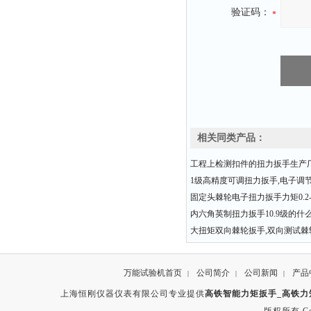
验证码：
相关同类产品：
工程上检测扣件的扭力扳手生产
1级高精度可调扭力扳手,电子调
固定头棘轮电子扭力扳手力矩0.2-3
内六角英制扭力扳手10.9级的什
大扭矩双向棘轮扳手,双向测试棘
万能试验机首页
公司简介
公司新闻
产品
|
|
|
上海恒刚仪器仪表有限公司专业提供
高铁智能力矩扳手_高铁力