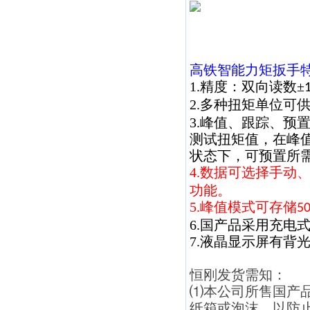
高铁智能力矩扳手
1.精度：双向读数±
2.多种扭矩单位可
3.峰值、跟踪、预
测试扭矩值，在峰
状态下，可预置所
4.数据可选择手动
功能。
5.峰值模式可存储
5
6.国产品采用充电
7.液晶显示屏有背
恒刚发货需知：
⑴本公司所售国产
纸箱或泡沫，以防止