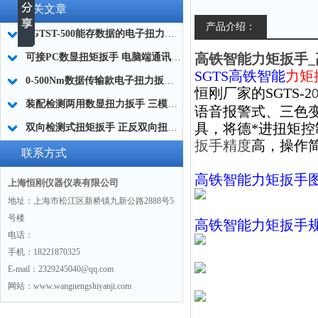
相关文章
产品介绍：
SGTST-500能存数据的电子扭力扳手 带工作记录的智能扭力扳手厂家
高铁智能力矩扳手
可接PC数显扭矩扳手 电脑端通讯力矩扳手 数据上传电脑电子扭力扳手厂家
SGTS高铁智能
力矩
0-500Nm数据传输款电子扭力扳手,信号输出追溯扭矩值的扭矩扳手
恒刚厂家的SGTS-2
装配检测两用数显扭力扳手 三模式切换扭矩扳手 工业紧固测量力矩扳手品牌
语音报警式、三色
具，将德*进扭矩
双向检测式扭矩扳手 正反双向扭力测试检测扳手 正旋反旋力矩扳手厂家
扳手精度
高，操作
联系方式
高铁智能力矩扳手
上海恒刚仪器仪表有限公司
地址：上海市松江区新桥镇九新公路2888号5
号楼
高铁智能力矩扳手
电话：
手机：18221870325
E-mail：2329245040@qq.com
网站：www.wangnengshiyanji.com