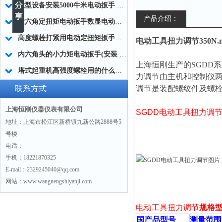
大型设备安装5000牛米电动扳手 高强度螺栓紧固电动扳手生产制造商
产品介绍：
大六角定扭矩电动扳手数显电动扭矩扳手 桥梁专用电动扭矩扳手数显
高度螺栓打紧用电动定扭矩扳手工具50-5000Nm
电动工具扭力调节350N
内六角头的小力矩电动扳手(安装 装配)生产厂家
上海恒刚生产的
SGDD
塔式起重机高强度螺栓用的什么扭矩扳手(定扭矩电动扳手)
力调节
由主机和控制仪
联系方式
调节
是装配螺纹件及螺
上海恒刚仪器仪表有限公司
SGDD
电动工具扭力调
地址：上海市松江区新桥镇九新公路2888号5
号楼
电话：
手机：18221870325
E-mail：2329245040@qq.com
网站：www.wangnengshiyanji.com
电动工具扭力调节
规格
国产品型号
测量范围