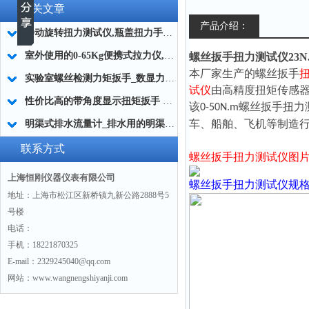
相关文章
产品介绍：
手动旋转扭力测试仪,瓶盖扭力手动测试仪,扭力计测试仪手动
室外使用的0-65Kg便携式拉力仪,便携式拉力仪室外
螺丝扳手扭力测试仪23N.m 
本厂家生产的螺丝扳手
实验室螺丝检测力矩扳手_数显力矩扳手检测实验室螺丝
试仪
由高精度扭矩传感
性价比高的带角度显示扭矩扳手 扭矩角度复合控制扭矩扳手
该
螺丝扳手扭力
0-50N.m
车、船舶、飞机等制造
明渠式排水流量计_排水用的明渠式流量计什么品牌好
联系方式
螺丝扳手扭力测试仪图
上海恒刚仪器仪表有限公司
螺丝扳手扭力测试仪
规
地址：上海市松江区新桥镇九新公路2888号5
号楼
电话：
手机：18221870325
E-mail：2329245040@qq.com
网站：www.wangnengshiyanji.com