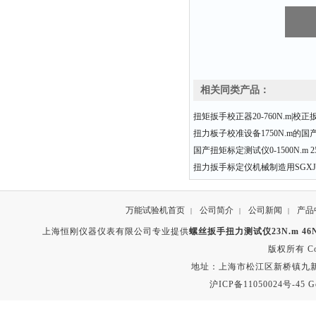
相关同类产品：
扭矩扳手校正器20-760N.m|校
扭力板子校准设备1750N.m的国
国产扭矩标定测试仪0-1500N.m 25
扭力扳手标定仪机械制造用SGXJ-50
万能试验机首页
公司简介
公司新闻
产品
|
|
|
上海恒刚仪器仪表有限公司专业提供
螺丝扳手扭力测试仪23N.m 46N.
版权所有 Copyr
地址：上海市松江区新桥镇九新公路2
沪ICP备11050024号-45
G