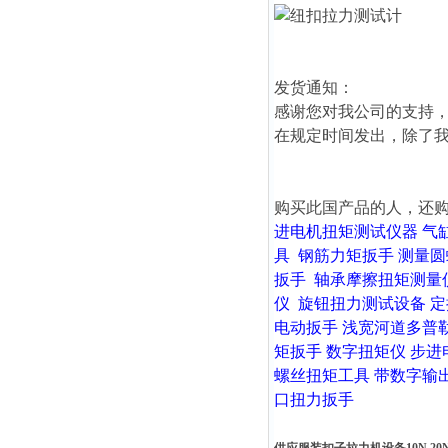
发货通知：
感谢您对我公司的支持，
在规定时间发出，除了
购买此国产品的人，还
进电机扭矩测试仪器
气
具
钢筋力矩扳手
测量圆
扳手
轴承摩擦扭矩测量
仪
旋钮扭力测试设备
定
电动扳手
浅宽河道多普
矩扳手
数字扭矩仪
步进
螺丝扭矩工具
带数字输
口扭力扳手