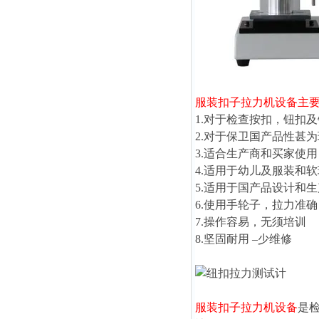
服装扣子拉力机设备
主
1.对于检查按扣，钮扣
2.对于保卫国产品性甚
3.适合生产商和买家使
4.适用于幼儿及服装和
5.适用于国产品设计和
6.使用手轮子，拉力准
7.操作容易，无须培训
8.坚固耐用 –少维修
服装扣子拉力机设备
是