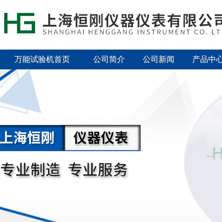
万能试验机首页
公司简介
公司新闻
产品中