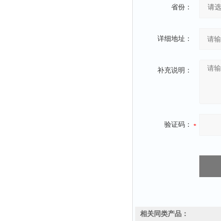
省份：
详细地址：
补充说明：
验证码：
相关同类产品：