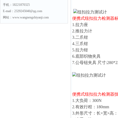
手机：18221870325
E-mail：2329245040@qq.com
网站：www.wangnengshiyanji.com
便携式纽扣拉力检测器
1.拉力座
2.推拉力计
3.二爪钳
4.三爪钳
5.拉力钳
6.底部织物夹具
7.公母钮夹具 尺寸:280*2
便携式纽扣拉力检测器
1.大负荷：300N
2.有效行程：180mm
3.外形尺寸：长×宽×高：26