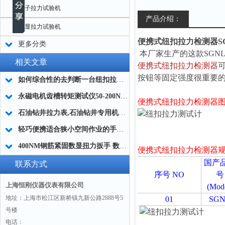
电子拉力试验机
产品介绍：
数显拉力试验机
便携式纽扣拉力检测器SG
更多分类
本厂家生产的这款SGN
相关文章
便携式纽扣拉力检测器
按钮等固定强度很重要
如何综合性的去判断一台纽扣拉力试验机质量好坏
永磁电机齿槽转矩测试仪50-200N.m谁家的好
便携式纽扣拉力检测器
石油钻井拉力表,石油钻井专用机械式拉力表,0-20T石油测力计厂家
轻巧便携适合狭小空间作业的手动电子扭力扳手
400NM钢筋紧固数显扭力扳手 数显钢筋专用扭力扳手SGGQ
便携式纽扣拉力检测器
国产
联系方式
序号 NO
号
上海恒刚仪器仪表有限公司
(Mod
地址：上海市松江区新桥镇九新公路2888号5
01
SG
号楼
电话：