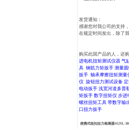
发货通知：
感谢您对我公司的支持，
在规定时间发出，除了
购买此国产品的人，还
进电机扭矩测试仪器
气
具
钢筋力矩扳手
测量圆
扳手
轴承摩擦扭矩测量
仪
旋钮扭力测试设备
定
电动扳手
浅宽河道多普
矩扳手
数字扭矩仪
步进
螺丝扭矩工具
带数字输
口扭力扳手
便携式纽扣拉力检测器SGNL-3