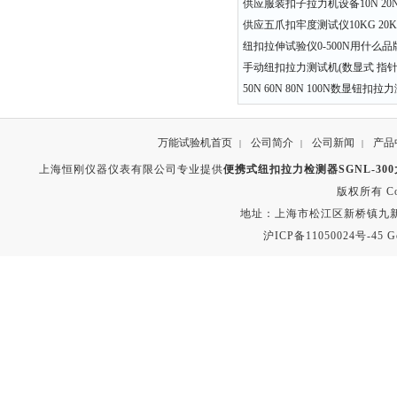
供应服装扣子拉力机设备10N 20N 3
供应五爪扣牢度测试仪10KG 20KG
纽扣拉伸试验仪0-500N用什么品
手动纽扣拉力测试机(数显式 指针
50N 60N 80N 100N数显钮扣
万能试验机首页
公司简介
公司新闻
产品
|
|
|
上海恒刚仪器仪表有限公司专业提供
便携式纽扣拉力检测器SGNL-30
版权所有 Copyr
地址：上海市松江区新桥镇九新公路2
沪ICP备11050024号-45
G