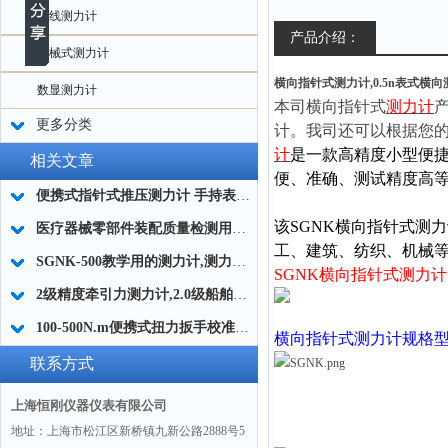
无线测力计
产品介绍：
机械式测力计
横向指针式测力计,0.5n表式横
数显测力计
本司横向指针式
测力计
更多分类
计
。我司还可以根据您
计
是一款高精度小型便
相关文章
便、准确、测试精度高
便携式指针式推压测力计 手持表盘式推压测力计 实验室用弹簧推压测力计
该
SGNK
横向指针式测力
医疗器械零部件装配质量检测用指针式推压测力计
工、建筑、纺织、机械
SGNK-500教学用的测力计,测力计教学仪器,教学拉压测力计
SGNK
横向指针式测力计
2级精度牵引力测力计,2.0级船舶牵引测力计,牵引力指针测力计简介
100-500N.m便携式扭力扳手校准装置哪个厂家的质量好
横向指针式测力计
规格
联系方式
上海恒刚仪器仪表有限公司
地址：上海市松江区新桥镇九新公路2888号5