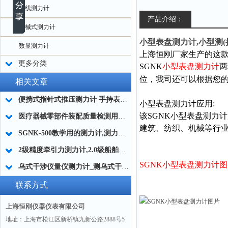
无线测力计
产品介绍：
机械式测力计
小型表盘测力计,小型测(
数显测力计
上海恒刚厂家生产的这款
更多分类
SGNK
小型表盘测力计
两
位，我司还可以根据您
相关文章
便携式指针式推压测力计 手持表盘式推压测力计 实验室用弹簧推压测力计
小型表盘测力计应用:
该SGNK小型表盘测力
医疗器械零部件装配质量检测用指针式推压测力计
建筑、纺织、机械等行
SGNK-500教学用的测力计,测力计教学仪器,教学拉压测力计
2级精度牵引力测力计,2.0级船舶牵引测力计,牵引力指针测力计简介
SGNK小型表盘测力计
乌式干涉仪量仪测力计_测乌式干涉仪用的量仪测力计
联系方式
上海恒刚仪器仪表有限公司
地址：上海市松江区新桥镇九新公路2888号5