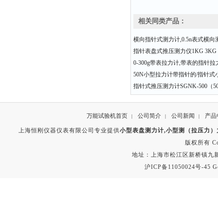
相关同类产品：
横向指针式测力计,0.5n表式横向
指针表盘式推压测力仪1KG 3KG 5
0-300g带表拉力计,带表的指针
50N小型拉力计带指针的/指针式
指针式推压测力计SGNK-500（50
万能试验机首页
公司简介
公司新闻
产品
|
|
|
上海恒刚仪器仪表有限公司专业提供
小型表盘测力计,小型测（拉压力）
版权所有 Copyr
地址：上海市松江区新桥镇九新公路2
沪ICP备11050024号-45
G