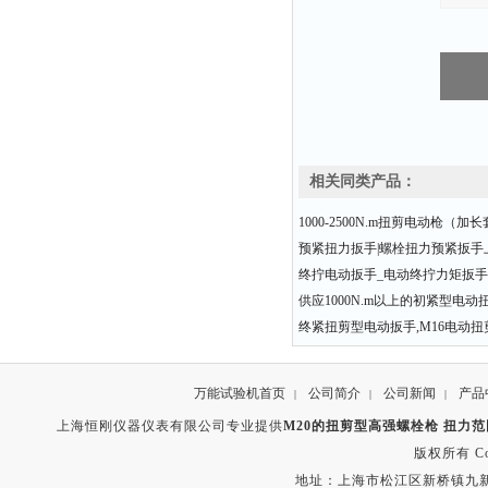
相关同类产品：
1000-2500N.m扭剪电动枪（
预紧扭力扳手|螺栓扭力预紧扳手
终拧电动扳手_电动终拧力矩扳
供应1000N.m以上的初紧型电动
终紧扭剪型电动扳手,M16电动
万能试验机首页
公司简介
公司新闻
产品
|
|
|
上海恒刚仪器仪表有限公司专业提供
M20的扭剪型高强螺栓枪 扭力范围1
版权所有 Copyr
地址：上海市松江区新桥镇九新公路2