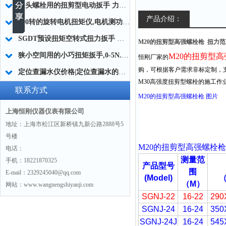
圆头螺栓用的扭剪型电动扳手 力矩1000N.m-2500N.m
产品介绍：
500转的旋转电机扭矩仪,电机测功机转速转矩旋转测量仪简介
SGDT预设扭矩空转式扭力扳手 定值打滑预置式扭矩扳手
M20的扭剪型高强螺栓枪 扭力范围1
狭小空间用的小巧扭矩扳手,0-5N.m小巧扭矩扳手厂家价格
M20
的扭剪型高
恒刚厂家的
购，可根据客户需求非标定制，
定位查漏水仪价格|定位查漏水的仪器上海价格
M30
高强度扭剪型螺栓的施工作
联系方式
M20
的扭剪型高强螺栓枪 图片
上海恒刚仪器仪表有限公司
地址：上海市松江区新桥镇九新公路2888号5
号楼
M20
的扭剪型高强螺栓枪
电话：
测量范
手机：18221870325
产品型号
围
E-mail：2329245040@qq.com
(Model)
（
M
）
网站：www.wangnengshiyanji.com
SGNJ-22
16-22
290
SGNJ-24
16-24
350
SGNJ-24J
16-24
545