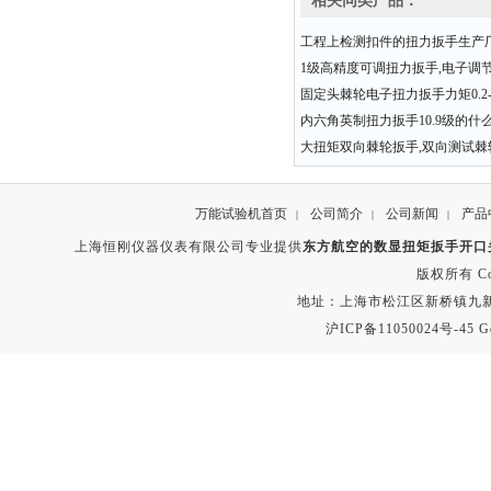
相关同类产品：
工程上检测扣件的扭力扳手生产
1级高精度可调扭力扳手,电子调
固定头棘轮电子扭力扳手力矩0.2-3
内六角英制扭力扳手10.9级的什
大扭矩双向棘轮扳手,双向测试棘
万能试验机首页
公司简介
公司新闻
产品
|
|
|
上海恒刚仪器仪表有限公司专业提供
东方航空的数显扭矩扳手开口
版权所有 Copyr
地址：上海市松江区新桥镇九新公路2
沪ICP备11050024号-45
G