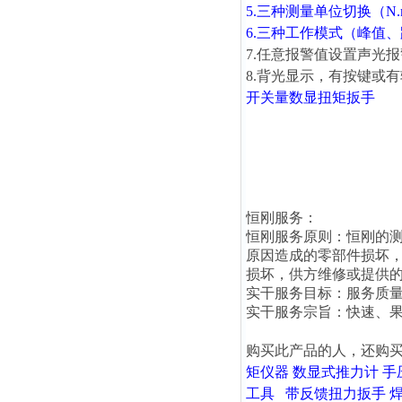
5.三种测量单位切换（N.m、l
6.三种工作模式（峰值
7.任意报警值设置声光
8.背光显示，有按键或
开关量
数显扭矩扳手
恒刚服务：
恒刚
服务原则：
恒刚
的
原因造成的零部件损坏
损坏，供方维修或提供
实干服务目标：服务质
实干服务宗旨：快速、果
购买此产品的人，还
购
矩仪器
数显式推力计
手
工具
带反馈扭力扳手