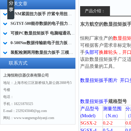
相关文章
产品介绍：
20NM紧固扭力扳手 拧紧专用扭力扳手 右旋力矩扳手厂家
SGTST-500能存数据的电子扭力扳手 带工作记录的智能扭力扳手厂家
东方航空的数显扭矩扳
可接PC数显扭矩扳手 电脑端通讯力矩扳手 数据上传电脑电子扭力扳手厂家
恒刚厂家生产的
数显扭
0-500Nm数据传输款电子扭力扳手,信号输出追溯扭矩值的扭矩扳手
可根据客户需求非标定
手
头部可
换棘轮头，开
装配检测两用数显扭力扳手 三模式切换扭矩扳手 工业紧固测量力矩扳手品牌
该款
数显扭矩扳手
广泛
联系方式
产品质量的工具。
上海恒刚仪器仪表有限公司
数显扭矩扳手
图片 开口
地址：上海市松江区新桥镇九新公路2888号5
号楼
电话：
数显扭矩扳手
规格型号
手机：18221870325
产品型号
测量范围
分
E-mail：2329245040@qq.com
(Model)
（N.m）
（
网站：www.wangnengshiyanji.com
SGSX-2
0.2-2
0.
SGSX-4
0.5-4
0.