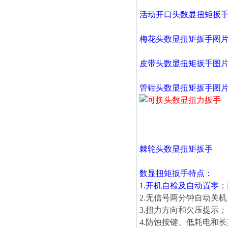
活动开口头
数显扭矩扳
梅花头
数显扭矩扳手
图
皮带头
数显扭矩扳手
图
管钳头
数显扭矩扳手
图
棘轮头
数显扭矩扳手
数显扭矩扳手
特点：
1.开机自检及自动置零
；
2.无信号两分钟自动关机
3.扭力方向和欠压提示；
4.防蚀按键、低耗电和