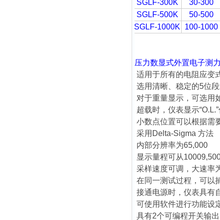
SGLF-300K
30-300
SGLF-500K
50-500
SGLF-1000K
100-1000
压力数显式外置电子测
适用于所有的电阻应变
选用清晰、稳定的5位段
对于重量显示，可选用如
超载时，仪表显示“O.L.
小数点位置可以根据需
采用Delta-Sigma 方法
内部分辨率为65,000
显示量程可从10009,5
采样速度可调，大速率为
在同一测试过程，可以
接通电源时，仪表具有
可使用软件进行功能设
具有2个可编程开关输