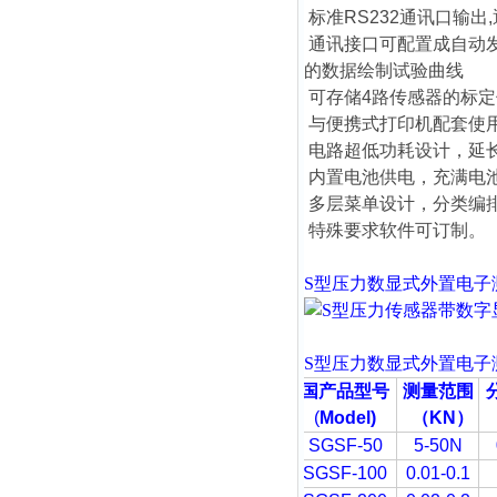
标准RS232通讯口输出
通讯接口可配置成自动
的数据绘制试验曲线
可存储4路传感器的标
与便携式打印机配套使
电路超低功耗设计，延
内置电池供电，充满电池
多层菜单设计，分类编
特殊要求软件可订制。
S型
压力数显式外置电子
S型
压力数显式外置电子
国产品型号
测量范围
(
Model)
（
KN
）
SGSF-50
5-50N
SGSF-100
0.01-0.1