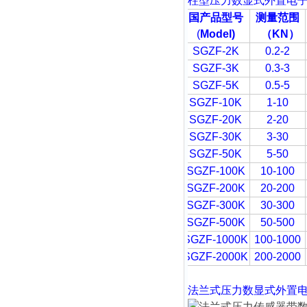
柱型
压力数显式外置电
国产品型号
测量范围
(
Model)
（
KN
）
SGZF-2K
0.2-2
SGZF-3K
0.3-3
SGZF-5K
0.5-5
SGZF-10K
1-10
SGZF-20K
2-20
SGZF-30K
3-30
SGZF-50K
5-50
SGZF-100K
10-100
SGZF-200K
20-200
SGZF-300K
30-300
SGZF-500K
50-500
SGZF-1000K
100-1000
SGZF-2000K
200-2000
法兰式压力数显式外置