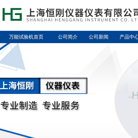
万能试验机首页
公司简介
公司新闻
产品中