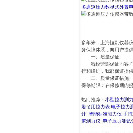
多通道压力数显式外置
多年来，上海恒刚仪器
务保障体系，向用户提
一、质量保证
我经营部保证向客户提
行和维护，我部保证提
二、质量保证措施
保修期限：在保修期内
热门推荐：
小型拉力测
塔吊用拉力表
电子拉力
计
智能标准测力仪
手持
值测力仪
电子压力测试