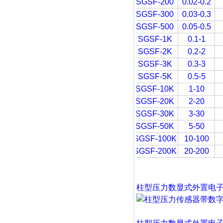
SGSF-200
0.02-0.2
SGSF-300
0.03-0.3
SGSF-500
0.05-0.5
SGSF-1K
0.1-1
SGSF-2K
0.2-2
SGSF-3K
0.3-3
SGSF-5K
0.5-5
SGSF-10K
1-10
SGSF-20K
2-20
SGSF-30K
3-30
SGSF-50K
5-50
SGSF-100K
10-100
SGSF-200K
20-200
柱型
压力数显式外置电