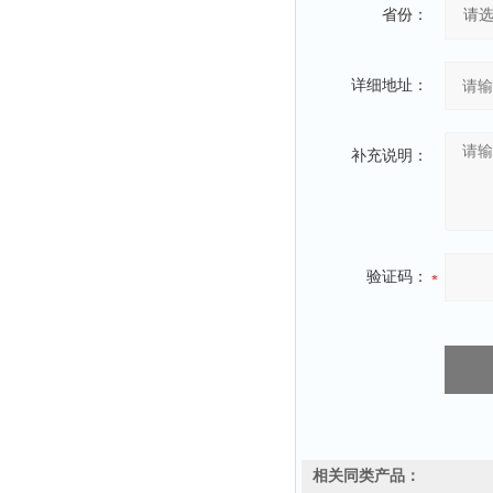
省份：
详细地址：
补充说明：
验证码：
相关同类产品：