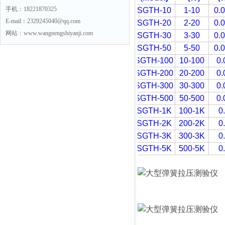
手机：18221870325
SGTH-10
1-10
0.
E-mail：2329245040@qq.com
SGTH-20
2-20
0.
网站：www.wangnengshiyanji.com
SGTH-30
3-30
0.
SGTH-50
5-50
0.
SGTH-100
10-100
0.
SGTH-200
20-200
0.
SGTH-300
30-300
0.
SGTH-500
50-500
0.
SGTH-1K
100-1K
0
SGTH-2K
200-2K
0
SGTH-3K
300-3K
0
SGTH-5K
500-5K
0