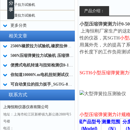
电子拉力试验机
产品介绍：
数显拉力试验机
小型压缩弹簧测力计0-5
更多分类
上海恒刚厂家生产的这
相关文章
性的仪器，其SGTH
小型
用属外壳，大的提高了系
2500N橡胶拉力试验机,橡胶拉伸试验机厂家
作长度下的工作负荷测
500N压缩弹簧拉力试验机 压缩弹簧测力仪 压缩弹簧拉力检测设备厂家
便携式电机转速与扭矩检测仪0-100NM 200NM 300Nm
SGTH小型压缩弹簧测
你知道10000N.m电机扭矩测试仪是如何操作的吗?
可自动复位的扭力扳手_SGTG-8预置扭力扳手
联系方式
上海恒刚仪器仪表有限公司
小型压缩弹簧测力计
规
地址：上海市松江区新桥镇九新公路2888号5
号楼
国产品型号
测量范围
分
电话：
(
Model)
（
N
）
（