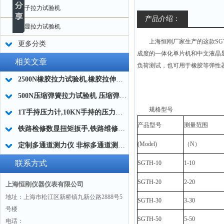
电子拉力试验机
产品介绍：
数显拉力试验机
上海恒刚厂家生产的这款SG
更多分类
成度的一体化单片机和中文液晶
相关文章
负荷测试，也可用于橡胶等弹性
2500N橡胶拉力试验机,橡胶拉伸试验机厂家
500N压缩弹簧拉力试验机 压缩弹簧测力仪 压缩弹簧拉力检测设备厂家
规格型号
1T手持压力计,10KN手持的压力计技术参数
产品型号
测量范围
铁路检修数显扭矩扳手,铁路维修数字扭矩扳手,铁路维修检测用的扭矩扳手
(Model)
（N）
定制多通道测力仪 非标多通道测力仪 数字测力仪工作原理
联系方式
SGTH-10
1-10
SGTH-20
2-20
上海恒刚仪器仪表有限公司
地址：上海市松江区新桥镇九新公路2888号5
SGTH-30
3-30
号楼
SGTH-50
5-50
电话：