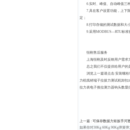
6.实时、峰值、自动峰值三种
7.具在客户设置功能，上下限
定；
8.打印存储的测试数据和大小
9.采用MODBUS—RTU标准
恒刚售后服务
上海恒刚及时反映用户需求为用
总之我们不仅提供给用户的是合
浏览上一篇请点击:安装螺栓增
力机线材端子拉拔力测试机卸扣
拉力表电子推拉测力器钩头数显
上一篇 :
可保存数据力矩扳手|可
如果你对30Kg 60Kg 90