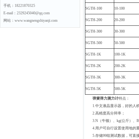
手机：18221870325
SGTH-100
10-100
E-mail：2329245040@qq.com
SGTH-200
20-200
网站：www.wangnengshiyanji.com
SGTH-300
30-300
SGTH-500
50-500
SGTH-1K
100-1K
SGTH-2K
200-2K
SGTH-3K
300-3K
SGTH-5K
500-5K
弹簧弹力测力计
特点：
1.中文液晶显示器，好的人
2.高精度高分辩率；
3.N（牛顿）、kg(公斤）、
4.用户可自行设置使用地的重
5.存储99组测试数据，可直