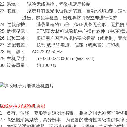
22. 系统： 试验无线遥控，程微机蓝牙控制
23. 装置： 系统具有激光限位保护装置，自动诊断功能，定
过压、超负等检查，出现异常情况立即进行保护
24. 过载保护： 满载量程的1.5倍（保证设备无变形、无损伤
25. 数据显示： CTM研发材料试验机中心操作软件（中/英/
26. 试验工装： 根据用户国产品规格要求标配（或定制）壹套
27. 选配装置： 联想(或IBM)电脑、佳能（或惠普）打印机
28. 电 源： AC 220V 50HZ
29. 主机尺寸： 570×400×1300mm (W×D×H)
30. 设备重量： 约 100KG
属线材拉力试验机
功能
1、负荷、位移、变形等通道闭环控制，相互之间无冲突平滑切
2：高数据采集系统，高分辨率，为设备的准确性等级提供保障
3、内*无线遥控测试器，远距离程操作，大提率；笔记本台式