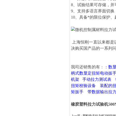
8、试验结果可存储，
9、支持多语言界面切
10、具备*的限位保护
上海恒刚一直以来都是
决购买国产品的一系列
我司还销售的有：
：
数
柄式数显定扭矩电动扳
机架
手动拉力测试表
扭矩校验设备
装配的
矩扳手
带数据输出拉
橡胶塑料拉力试验机500
上一篇 :
塑料电子拉力机5000N