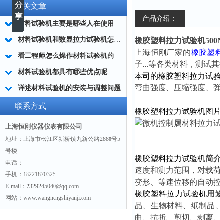
相关文章
产品介绍：
材料试验机主要是哪些人在使用
材料试验机和数显拉力试验机怎么选择？
橡胶塑料拉力试验机500
上海恒刚厂家的
橡胶塑
看工程师怎么操作材料试验机的
子...等各类材料，测
材料试验机都具有哪些优点呢
本司的橡胶塑料拉力试
弯曲强度、压缩强度、
详述材料试验机的安装与调整问题
联系方式
橡胶塑料拉力试验机图
上海恒刚仪器仪表有限公司
地址：上海市松江区新桥镇九新公路2888号5
号楼
橡胶塑料拉力试验机
简
电话：
速度和测力范围，对载
手机：18221870325
变形、等速位移的自动
E-mail：2329245040@qq.com
橡胶塑料拉力试验机
用
网站：www.wangnengshiyanji.com
品、生物材料、纸制品
曲、抗折、剪切、剥离