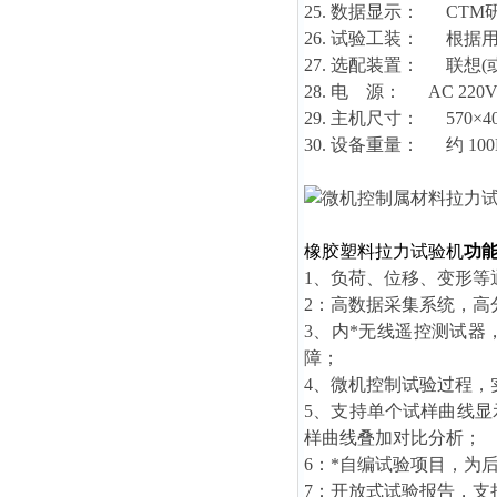
25. 数据显示： CT
26. 试验工装： 根
27. 选配装置： 联想
28. 电 源： AC 220V
29. 主机尺寸： 570×400
30. 设备重量： 约 100
橡胶塑料拉力试验机
功
1、负荷、位移、变形
2：高数据采集系统，
3、内*无线遥控测试
障；
4、微机控制试验过程
5、支持单个试样曲线
样曲线叠加对比分析；
6：*自编试验项目，为
7：开放式试验报告，