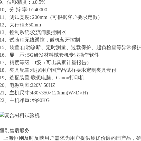
9、位移精度：±0.5%
10、分 辩 率:1/240000
11、测试宽度: 200mm（可根据客户要求定做）
12、大行程:650mm
13、控制系统:交流伺服控制器
14、试验程无线遥控，微机蓝牙控制
15、装置:自动诊断、定时测量、过载保护、超负检查等异常保
16、显 示: SG研发材料试验机专业操作软件
17、精度等级：I级（可出具家计量报告）
18、夹具配置:根据用户国产品试样要求定制夹具壹付
19、选配装置:联想电脑、Canon打印机
20、电源功率:220V 50HZ
21、主机尺寸:480×350×120mm(W×D×H)
22、主机净重: 约90KG
恒刚售后服务
上海恒刚及时反映用户需求为用户提供质优价廉的国产品，确保