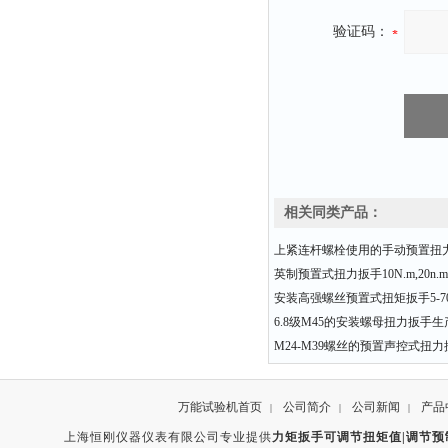
验证码：
相关同类产品：
上紧连杆螺栓使用的手动预置扭
英制预置式扭力扳手10N.m,20n.m,
安装高强螺丝预置式扭矩扳手5-70
6.8级M45的安装螺母扭力扳手生
M24-M39螺丝的预置声控式扭
万能试验机首页
公司简介
公司新闻
产品
|
|
|
上海恒刚仪器仪表有限公司专业提供
力矩扳手可调节扭矩值|调节预