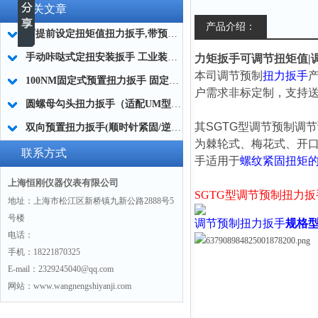
相关文章
产品介绍：
可提前设定扭矩值扭力扳手,带预设锁定扭力扳手防止过拧厂家
手动咔哒式定扭安装扳手 工业装配咔哒式扭矩安装工具100NM
力矩扳手可调节扭矩值|
本司调节预制
扭力扳手
100NM固定式预置扭力扳手 固定预置型扭矩扳手 不可调预置式扭力扳手
户需求非标定制，支持送
圆螺母勾头扭力扳手（适配UM型螺母，汽车变速箱维修专用）
其SGTG型
调节预制调节
双向预置扭力扳手(顺时针紧固/逆时针反螺纹安装)
为棘轮式、梅花式、开口
联系方式
手
适用于
螺纹紧固扭矩
上海恒刚仪器仪表有限公司
SGTG型调节预制扭力扳
地址：上海市松江区新桥镇九新公路2888号5
号楼
调节预制扭力扳手
规格
电话：
手机：18221870325
E-mail：2329245040@qq.com
网站：www.wangnengshiyanji.com