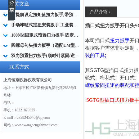
相关文章
产品介绍：
可提前设定扭矩值扭力扳手,带预设锁定扭力扳手防止过拧厂家
手动咔哒式定扭安装扳手 工业装配咔哒式扭矩安装工具100NM
插口式扭力扳手开口头SGTG-
100NM固定式预置扭力扳手 固定预置型扭矩扳手 不可调预置式扭力扳手
本司
插口式
扭力扳手
开
圆螺母勾头扭力扳手（适配UM型螺母，汽车变速箱维修专用）
根据客户需求非标定制，
装的工具;
双向预置扭力扳手(顺时针紧固/逆时针反螺纹安装)
联系方式
其SGTG型
插口式扭力扳
轮式、梅花式、开口式、
上海恒刚仪器仪表有限公司
螺纹紧固扭矩的装配和
地址：上海市松江区新桥镇九新公路2888号5
号楼
SGTG型插口式扭力扳
电话：
手机：18221870325
E-mail：2329245040@qq.com
网站：www.wangnengshiyanji.com