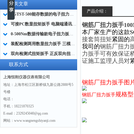
相关文章
产品介绍：
SGTST-500能存数据的电子扭力扳手 带工作记录的智能扭力扳手厂家
钢筋厂扭力扳手100N.m
可接PC数显扭矩扳手 电脑端通讯力矩扳手 数据上传电脑电子扭力扳手厂家
本厂家生产的这款S
0-500Nm数据传输款电子扭力扳手,信号输出追溯扭矩值的扭矩扳手
接套筒扭矩
紧固的
装配检测两用数显扭力扳手 三模式切换扭矩扳手 工业紧固测量力矩扳手品牌
我司的
钢筋厂扭力
力扳手
可有效保证
双向检测式扭矩扳手 正反双向扭力测试检测扳手 正旋反旋力矩扳手厂家
证施工监理人员对
联系方式
上海恒刚仪器仪表有限公司
钢筋厂扭力扳手图
地址：上海市松江区新桥镇九新公路2888号5
号楼
规格型
钢筋厂扭力扳手
电话：
手机：18221870325
E-mail：2329245040@qq.com
网站：www.wangnengshiyanji.com