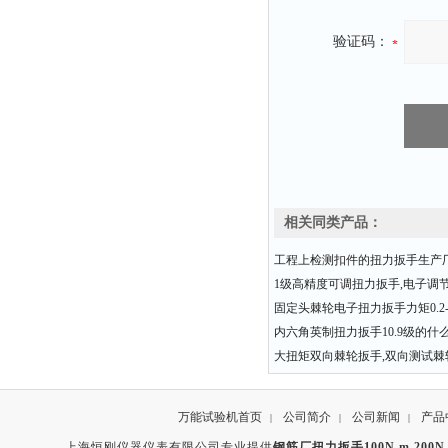
验证码：
相关同类产品：
工程上检测扣件的扭力扳手生产
1级高精度可调扭力扳手,电子调
固定头棘轮电子扭力扳手力矩0.2-3
内六角英制扭力扳手10.9级的什
大扭矩双向棘轮扳手,双向测试棘
万能试验机首页
公司简介
公司新闻
产品
|
|
|
上海恒刚仪器仪表有限公司专业提供
钢筋厂扭力扳手100N.m 200N.