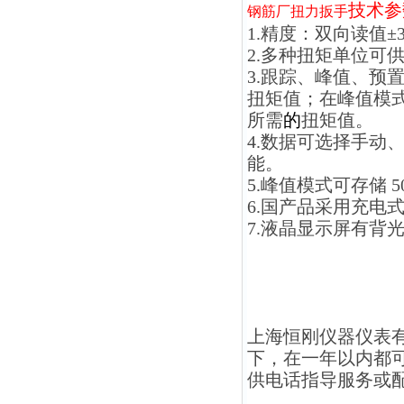
技术参
钢筋厂扭力扳手
1.精度：双向读值
2.多种扭矩单位可
3.跟踪、峰值、预
扭矩值；在峰值模
所需
的
扭矩值。
4.数据可选择手动
能。
5.峰值模式可存储
6.国产品采用充电
7.液晶显示屏有背
上海恒刚仪器仪表
下，在一年以内都
供电话指导服务或