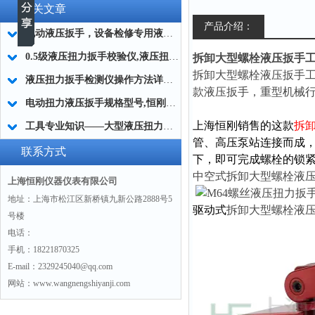
相关文章
产品介绍：
电动液压扳手，设备检修专用液压扳手
0.5级液压扭力扳手校验仪,液压扭力板子校验仪器厂家
拆卸大型螺栓液压扳手工具
拆卸大型螺栓液压扳手
液压扭力扳手检测仪操作方法详细介绍
款液压扳手，
重型机械
电动扭力液压扳手规格型号,恒刚液压扭力扳手规格型号
上海恒刚销售的这款
拆
工具专业知识——大型液压扭力扳手的选择及注意事项
管、高压泵站连接而成
联系方式
下，即可完成螺栓的锁
中空式
拆卸大型螺栓液
上海恒刚仪器仪表有限公司
地址：上海市松江区新桥镇九新公路2888号5
驱动式
拆卸大型螺栓液
号楼
电话：
手机：18221870325
E-mail：2329245040@qq.com
网站：www.wangnengshiyanji.com