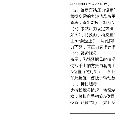
4090×80%=3272 N·
m
。
（2）确定泵站压力设定
根据所需的力矩值及所
查表，查出对应于3272N
（3）泵站压力设定方法
如图2，将换向手柄旋置
由“0”急速上升。与此
力下降，直压力表指针
（4）锁紧螺母
所示，为锁紧螺母的情
使扳手上的方头与套筒
A位置（逆时针），扳手
如此反复，使扳手转动
（5）拆松螺母
为拆松螺母情况，将泵
松
，
将换向手柄旋
A
位置
位置（顺时针），如此