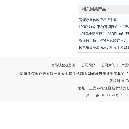
相关同类产品：
智能数显传输液压扳手泵
15000N.m以下的可调扭矩中空
m56螺栓液压扳手|13356N.m
液压扭力扳手拧紧M36螺钉扭力
风电塔筒安装液压力矩扳手M22-M
万能试验机首页
公司简介
公司新闻
产品
|
|
|
上海恒刚仪器仪表有限公司专业提供
拆卸大型螺栓液压扳手工具M45-
版权所有 Copyr
地址：上海市松江区新桥镇九新公路2
沪ICP备11050024号-45
G