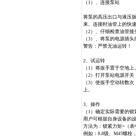
（
1）、连接泵站
将泵的高压出口与液压
来。连接时油管上的快
（
2）、仔细检查油管接
（
3）、将泵的电源插头
警告：严禁无油运转！
2、试运转
（1）将扳手置于空地上
（2）打开泵站电源开关
（3）使扳手空动转数次
上。
3、操作
（1）确定实际需要的锁
用户可根据自身设备的
方法为：锁紧力矩=（表中
例如：
8.8
级、M45螺栓，