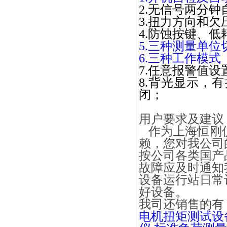
2.无信号两分钟
3.扭力方向和欠
4.防蚀按键、
5.三种测量单位切换（
6.三种工作模
7.任意报警值
8.背光显示，
闭；
用户要求及建议
作为上海恒刚仪
赖，您对我公司
按公司各类国产
故障应及时通知
设备运行站日常
好设备。
我司还销售的有
电机扭矩测试设