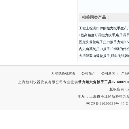
相关同类产品：
工程上检测扣件的扭力扳手生产
1级高精度可调扭力扳手,电子调
固定头棘轮电子扭力扳手力矩0.2-3
内六角英制扭力扳手10.9级的什
大扭矩双向棘轮扳手,双向测试棘
万能试验机首页
公司简介
公司新闻
产品
|
|
|
上海恒刚仪器仪表有限公司专业提供
带力矩六角扳手工具0-1600N.m 
版权所有 Copyr
地址：上海市松江区新桥镇九新公路2
沪ICP备11050024号-45
G