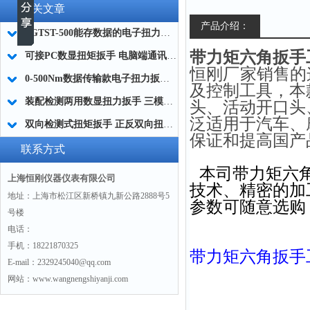
相关文章
产品介绍：
SGTST-500能存数据的电子扭力扳手 带工作记录的智能扭力扳手厂家
带力矩六角扳手工具0
可接PC数显扭矩扳手 电脑端通讯力矩扳手 数据上传电脑电子扭力扳手厂家
恒刚厂家销售的
0-500Nm数据传输款电子扭力扳手,信号输出追溯扭矩值的扭矩扳手
及控制工具，本
装配检测两用数显扭力扳手 三模式切换扭矩扳手 工业紧固测量力矩扳手品牌
头、活动开口头
泛适用于汽车、
双向检测式扭矩扳手 正反双向扭力测试检测扳手 正旋反旋力矩扳手厂家
保证和提高国产
联系方式
本司
带力矩六
上海恒刚仪器仪表有限公司
技术、精密的加
地址：上海市松江区新桥镇九新公路2888号5
参数可随意选购
号楼
电话：
手机：18221870325
带力矩六角扳手
E-mail：2329245040@qq.com
网站：www.wangnengshiyanji.com