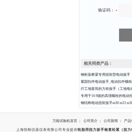
验证码：
相关同类产品：
钢桁架桥梁专用扭矩型电动扳手
紧固扣件电动扳手_电动扣件螺
拧工地套筒的力矩扳手（工地电
专用于10.9级的高强螺栓的电动
钢结构电动扭矩扳手m30 m33 m36
万能试验机首页
公司简介
公司新闻
产品
|
|
|
上海恒刚仪器仪表有限公司专业提供
轮胎用扭力扳手检查松紧（扭力