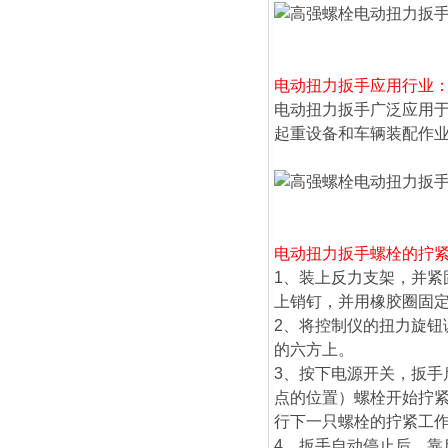
电动扭力
扳手应用行业
电动扭力
扳手广泛应用
起重设备和车辆装配作
电动扭力
扳手螺栓的拧
1、装上反力支架，并
上销钉，并用橡胶圈固
2、将控制仪的
扭力
旋钮
的六方上。
3、按下电源开关，扳
点的位置）螺栓开始拧
行下一只螺栓的拧紧工
4、扳手自动停止后，