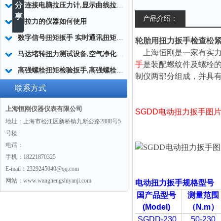
可连接电脑拉压力计,显示曲线拉压力计,高精度拉压力计
产品介绍：
测拉力的仪器如何使用
数字信号扭矩扳手 实时通讯扭矩扳手 铁路检修扭矩扳手
轮胎用扭力扳手检查松紧
上海
恒刚
是一家有实
马达堵转扭力测试设备,空气净化器使用的马达扭力测试仪
手
是装配螺纹件及螺栓
高强螺栓扭矩检验扳手,高强螺栓扭矩检验扳手规格型号
制仪两部分组成，并具
联系方式
上海恒刚仪器仪表有限公司
SGDD
电动扭力
扳手图
地址：上海市松江区新桥镇九新公路2888号5
号楼
电话：
手机：18221870325
E-mail：2329245040@qq.com
网站：www.wangnengshiyanji.com
电动扭力扳手规格型号
国产品型号
测量范围
(Model)
（N.m
）
SGDD-230
50-230