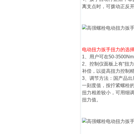
离支点时，可拨动正反
电动扭力
扳手
扭力
的选
1、用户可在50-350
2、控制仪面板上有“
扭力
补偿，以提高
扭力
控制
3、调节方法：国产品出
一刻度值，按拧紧螺栓
扭力
相差较小，可用细
扭力
值。