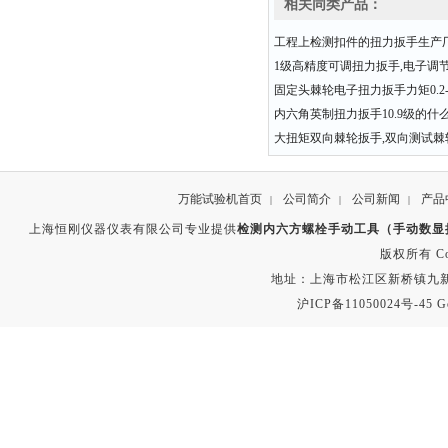
相关同类产品：
工程上检测扣件的扭力扳手生产
1级高精度可调扭力扳手,电子调
固定头棘轮电子扭力扳手力矩0.2-3
内六角英制扭力扳手10.9级的什
大扭矩双向棘轮扳手,双向测试棘
万能试验机首页
公司简介
公司新闻
产品
|
|
|
上海恒刚仪器仪表有限公司专业提供
检测内六方螺栓手动工具（手动数显
版权所有 Copyr
地址：上海市松江区新桥镇九新公路2
沪ICP备11050024号-45
G