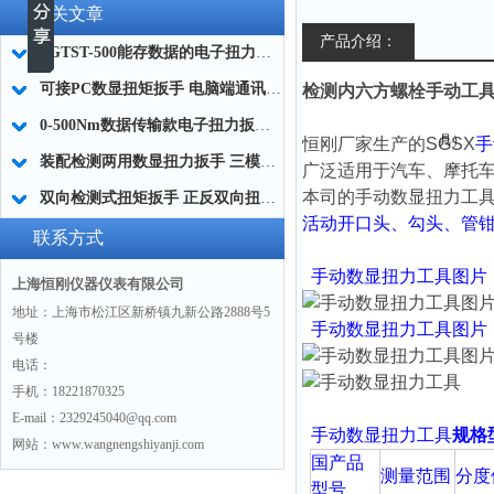
相关文章
产品介绍：
SGTST-500能存数据的电子扭力扳手 带工作记录的智能扭力扳手厂家
可接PC数显扭矩扳手 电脑端通讯力矩扳手 数据上传电脑电子扭力扳手厂家
检测内六方螺栓手动工具
0-500Nm数据传输款电子扭力扳手,信号输出追溯扭矩值的扭矩扳手
恒刚厂家生产的SGSX
手
装配检测两用数显扭力扳手 三模式切换扭矩扳手 工业紧固测量力矩扳手品牌
广泛适用于汽车、摩托
本司的手动数显扭力工
双向检测式扭矩扳手 正反双向扭力测试检测扳手 正旋反旋力矩扳手厂家
活动开口头、勾头、管
联系方式
手动数显扭力工具图
上海恒刚仪器仪表有限公司
地址：上海市松江区新桥镇九新公路2888号5
手动数显扭力工具图
号楼
电话：
手机：18221870325
E-mail：2329245040@qq.com
手动数显扭力工具
规格
网站：www.wangnengshiyanji.com
国产品
测量范围
分度
型号