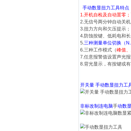
手动数显扭力工具
特点
1.开机自检及自动置零
2.无信号两分钟自动关机
3.扭力方向和欠压提示；
4.防蚀按键、低耗电和
5.
三种测量单位切换（N.m、lb
6.三种工作模式（
峰值、
7.任意报警值设置声光
8.背光显示，有按键或
开关量
手动数显扭力工
非标改制连电脑
手
动数