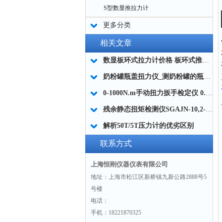
S型数显推拉力计
更多分类
相关文章
数显板环式拉力计价格 板环式推拉力计带峰值保持 高量程板环式数显推拉力计
奶粉罐瓶盖扭力仪_测奶粉罐的瓶盖扭力仪多少钱
0-1000N.m手动扭力扳手检定仪 0.5级手动扭力扳手精度测试仪厂家
残余静态扭矩检测仪SGAJN-10,2-10Nm
解析50T/5T压力计的优劣区别
联系方式
上海恒刚仪器仪表有限公司
地址：上海市松江区新桥镇九新公路2888号5
号楼
电话：
手机：18221870325