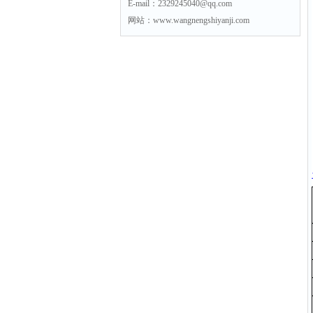
E-mail：2329245040@qq.com
网站：www.wangnengshiyanji.com